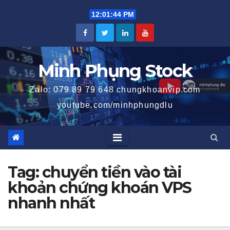
Skip
12:01:45 PM
to
content
Minh Phụng Stock
Zalo: 079 89 79 648 chungkhoanvip.com
youtube.com/minhphungdlu
Tag:
chuyển tiền vào tài
khoản chứng khoán VPS
nhanh nhất