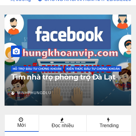
HỖ TRỢ ĐẦU TƯ CHỨNG KHOÁN
Hướng dẫn tra soát khi
nội dung chuyển tiền v
C ĐẦU TƯ CHỨNG KHOÁN
rọ Đà Lạt
khoản chứng khoán V
MINHPHUNGDLU
Mới
Đọc nhiều
Trending