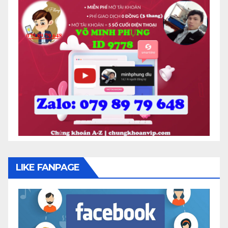
LIKE FANPAGE