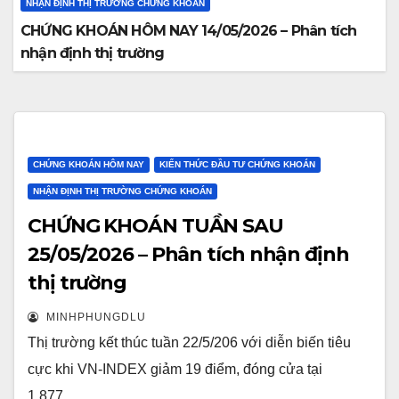
NHẬN ĐỊNH THỊ TRƯỜNG CHỨNG KHOÁN
CHỨNG KHOÁN HÔM NAY 14/05/2026 – Phân tích
nhận định thị trường
CHỨNG KHOÁN HÔM NAY
KIẾN THỨC ĐẦU TƯ CHỨNG KHOÁN
NHẬN ĐỊNH THỊ TRƯỜNG CHỨNG KHOÁN
CHỨNG KHOÁN TUẦN SAU
25/05/2026 – Phân tích nhận định
thị trường
MINHPHUNGDLU
Thị trường kết thúc tuần 22/5/206 với diễn biến tiêu
cực khi VN-INDEX giảm 19 điểm, đóng cửa tại
1,877…