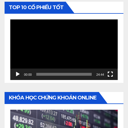
TOP 10 CỔ PHIẾU TỐT
Video
Player
00:00
24:44
KHÓA HỌC CHỨNG KHOÁN ONLINE