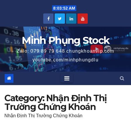
Skip
8:03:53 AM
to
content
Minh Phụng Stock
Zalo: 079 89 79 648 chungkhoanvip.com
youtube.com/minhphungdlu
Category:
Nhận Định Thị
Trường Chứng Khoán
Nhận Định Thị Trường Chứng Khoán