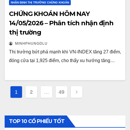
NHẬN ĐỊNH THỊ TRƯỜNG CHỨNG KHOÁN
CHỨNG KHOÁN HÔM NAY
14/05/2026 – Phân tích nhận định
thị trường
MINHPHUNGDLU
Thị trường bứt phá mạnh khi VN-INDEX tăng 27 điểm,
đóng cửa tại 1,925 điểm, cho thấy xu hướng tăng…
Posts
1
2
…
49
pagination
TOP 10 CỔ PHIẾU TỐT