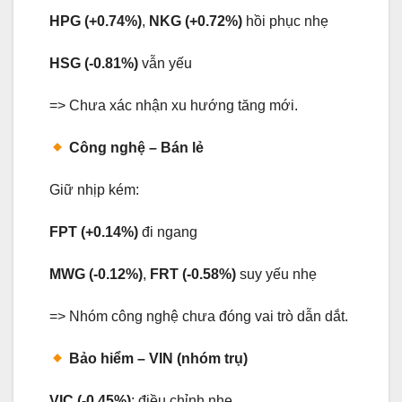
HPG (+0.74%)
,
NKG (+0.72%)
hồi phục nhẹ
HSG (-0.81%)
vẫn yếu
=> Chưa xác nhận xu hướng tăng mới.
Công nghệ – Bán lẻ
Giữ nhịp kém:
FPT (+0.14%)
đi ngang
MWG (-0.12%)
,
FRT (-0.58%)
suy yếu nhẹ
=> Nhóm công nghệ chưa đóng vai trò dẫn dắt.
Bảo hiểm – VIN (nhóm trụ)
VIC (-0.45%)
: điều chỉnh nhẹ