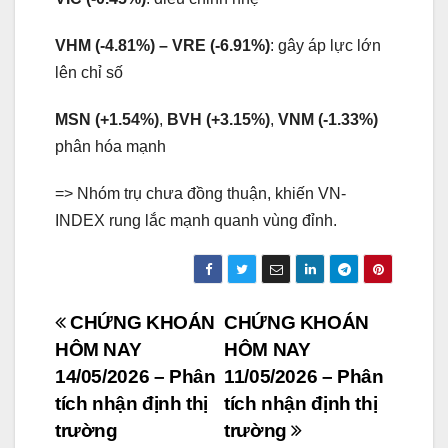
VHM (-4.81%) – VRE (-6.91%)
: gây áp lực lớn
lên chỉ số
MSN (+1.54%)
,
BVH (+3.15%)
,
VNM (-1.33%)
phân hóa mạnh
=> Nhóm trụ chưa đồng thuận, khiến VN-
INDEX rung lắc mạnh quanh vùng đỉnh.
Post
CHỨNG KHOÁN
CHỨNG KHOÁN
HÔM NAY
HÔM NAY
navigation
14/05/2026 – Phân
11/05/2026 – Phân
tích nhận định thị
tích nhận định thị
trường
trường