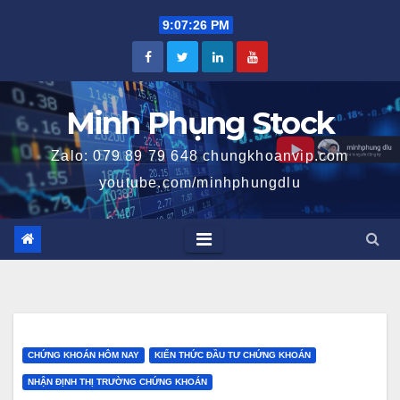
Skip
9:07:26 PM
to
content
Minh Phụng Stock
Zalo: 079 89 79 648 chungkhoanvip.com
youtube.com/minhphungdlu
CHỨNG KHOÁN HÔM NAY
KIẾN THỨC ĐẦU TƯ CHỨNG KHOÁN
NHẬN ĐỊNH THỊ TRƯỜNG CHỨNG KHOÁN