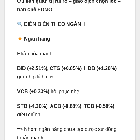
Ưu tiên quản trị rủi ro – giao dịch chọn lọc –
hạn chế FOMO
DIỄN BIẾN THEO NGÀNH
Ngân hàng
Phân hóa mạnh:
BID (+2.51%)
,
CTG (+0.85%)
,
HDB (+1.28%)
giữ nhịp tích cực
VCB (+0.33%)
hồi phục nhẹ
STB (-4.30%)
,
ACB (-0.88%)
,
TCB (-0.59%)
điều chỉnh
=> Nhóm ngân hàng chưa tạo được sự đồng
thuận mạnh.