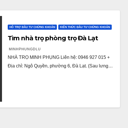
HỖ TRỢ ĐẦU TƯ CHỨNG KHOÁN
KIẾN THỨC ĐẦU TƯ CHỨNG KHOÁN
Tìm nhà trọ phòng trọ Đà Lạt
MINHPHUNGDLU
NHÀ TRỌ MINH PHỤNG Liên hệ: 0946 927 015 +
Địa chỉ: Ngô Quyền, phường 6, Đà Lạt. (Sau lưng…