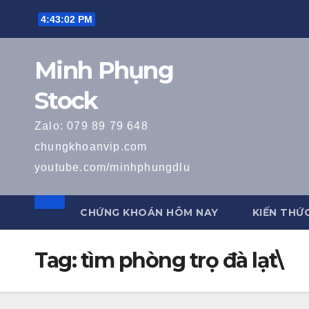
Skip
4:43:02 PM
to
content
Minh Phụng
Stock
Zalo: 079 89 79 648
chungkhoanvip.com
youtube.com/minhphungdlu
CHỨNG KHOÁN HÔM NAY
KIẾN THỨ
Tag:
tìm phòng trọ đà lạt\