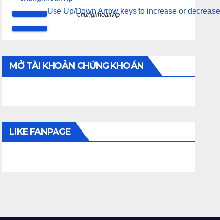
Use Up/Down Arrow keys to increase or decrease
chungkhoanvip
MỞ TÀI KHOẢN CHỨNG KHOÁN
LIKE FANPAGE