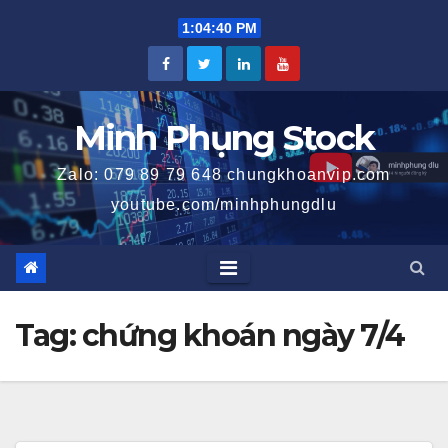
Skip
1:04:41 PM
to
content
Minh Phụng Stock
Zalo: 079 89 79 648 chungkhoanvip.com
youtube.com/minhphungdlu
Tag:
chứng khoán ngày 7/4