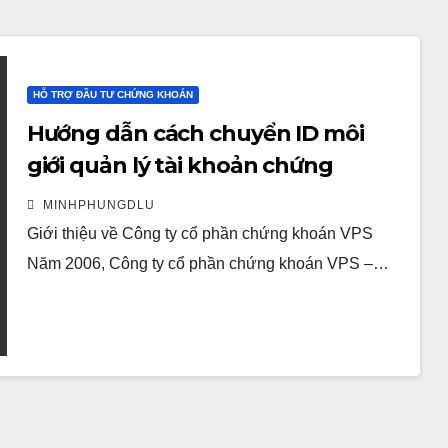
HỖ TRỢ ĐẦU TƯ CHỨNG KHOÁN
Hướng dẫn cách chuyển ID môi
giới quản lý tài khoản chứng
khoán VPS
MINHPHUNGDLU
Giới thiệu về Công ty cổ phần chứng khoán VPS
Năm 2006, Công ty cổ phần chứng khoán VPS –…