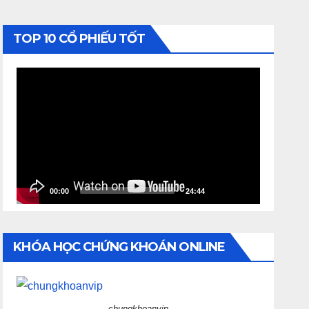
TOP 10 CỔ PHIẾU TỐT
Video
Player
00:00
24:44
KHÓA HỌC CHỨNG KHOÁN ONLINE
chungkhoanvip