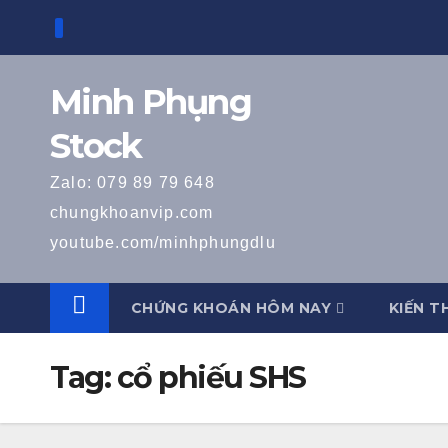
Skip
to
content
Minh Phụng
Stock
Zalo: 079 89 79 648
chungkhoanvip.com
youtube.com/minhphungdlu
CHỨNG KHOÁN HÔM NAY
KIẾN T
Tag:
cổ phiếu SHS