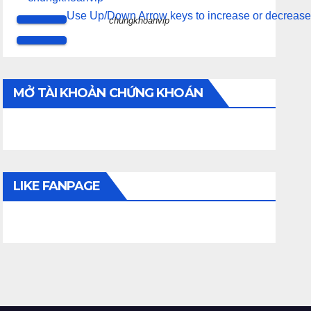
Use Up/Down Arrow keys to increase or decrease
chungkhoanvip
MỞ TÀI KHOẢN CHỨNG KHOÁN
LIKE FANPAGE