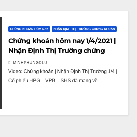
CHỨNG KHOÁN HÔM NAY
NHẬN ĐỊNH THỊ TRƯỜNG CHỨNG KHOÁN
Chứng khoán hôm nay 1/4/2021 |
Nhận Định Thị Trường chứng
khoán | Cổ phiếu HPG – VPB – SHS
MINHPHUNGDLU
đã mang về lợi nhuận
Video: Chứng khoán | Nhận Định Thị Trường 1/4 |
Cổ phiếu HPG – VPB – SHS đã mang về…