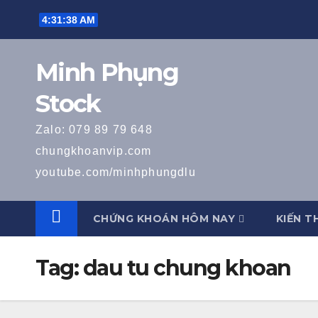
Skip
4:31:38 AM
to
content
Minh Phụng
Stock
Zalo: 079 89 79 648
chungkhoanvip.com
youtube.com/minhphungdlu
CHỨNG KHOÁN HÔM NAY
KIẾN T
Tag:
dau tu chung khoan