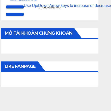
Use Up/Down Arrow keys to increase or decrease
chungkhoanvip
MỞ TÀI KHOẢN CHỨNG KHOÁN
LIKE FANPAGE