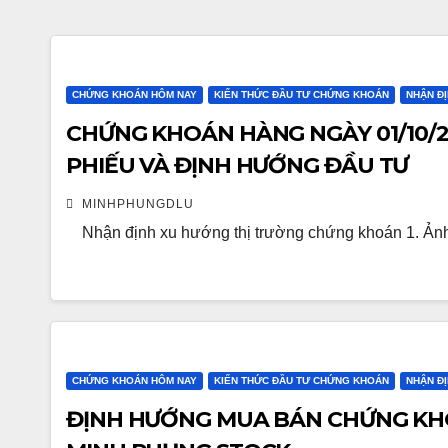
CHỨNG KHOÁN HÔM NAY
KIẾN THỨC ĐẦU TƯ CHỨNG KHOÁN
NHẬN Đ
CHỨNG KHOÁN HÀNG NGÀY 01/10/2
PHIẾU VÀ ĐỊNH HƯỚNG ĐẦU TƯ
MINHPHUNGDLU
Nhận định xu hướng thị trường chứng khoán 1. Ảnh 
CHỨNG KHOÁN HÔM NAY
KIẾN THỨC ĐẦU TƯ CHỨNG KHOÁN
NHẬN Đ
ĐỊNH HƯỚNG MUA BÁN CHỨNG KHOÁN