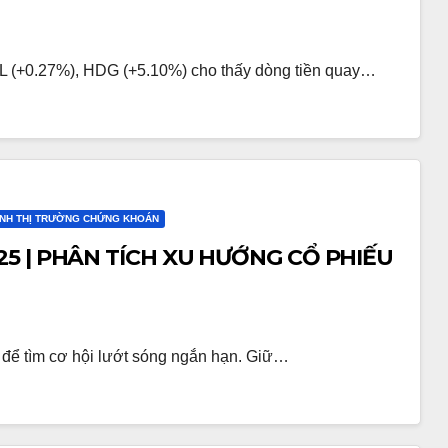
 (+0.27%), HDG (+5.10%) cho thấy dòng tiền quay…
ỊNH THỊ TRƯỜNG CHỨNG KHOÁN
5 | PHÂN TÍCH XU HƯỚNG CỔ PHIẾU
 để tìm cơ hội lướt sóng ngắn hạn. Giữ…