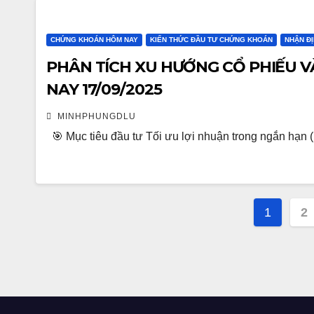
CHỨNG KHOÁN HÔM NAY
KIẾN THỨC ĐẦU TƯ CHỨNG KHOÁN
NHẬN Đ
PHÂN TÍCH XU HƯỚNG CỔ PHIẾU V
NAY 17/09/2025
MINHPHUNGDLU
🎯 Mục tiêu đầu tư Tối ưu lợi nhuận trong ngắn hạn 
Posts
1
2
pagin