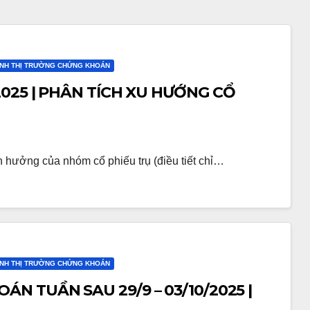
ỊNH THỊ TRƯỜNG CHỨNG KHOÁN
025 | PHÂN TÍCH XU HƯỚNG CỔ
hưởng của nhóm cổ phiếu trụ (điều tiết chỉ…
ỊNH THỊ TRƯỜNG CHỨNG KHOÁN
 TUẦN SAU 29/9 – 03/10/2025 |