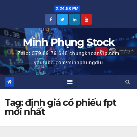
Skip
2:24:58 PM
to
content
Minh Phụng Stock
Zalo: 079 89 79 648 chungkhoanvip.com
youtube.com/minhphungdlu
Tag:
định giá cổ phiếu fpt
mới nhất