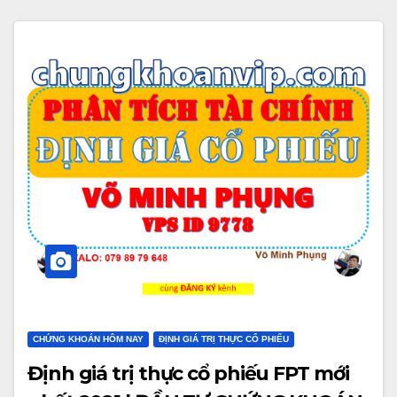
CHỨNG KHOÁN HÔM NAY
ĐỊNH GIÁ TRỊ THỰC CỔ PHIẾU
Định giá trị thực cổ phiếu FPT mới