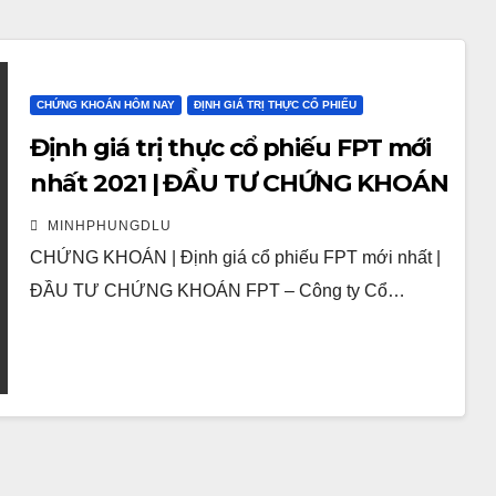
CHỨNG KHOÁN HÔM NAY
ĐỊNH GIÁ TRỊ THỰC CỔ PHIẾU
Định giá trị thực cổ phiếu FPT mới
nhất 2021 | ĐẦU TƯ CHỨNG KHOÁN
MINHPHUNGDLU
CHỨNG KHOÁN | Định giá cổ phiếu FPT mới nhất |
ĐẦU TƯ CHỨNG KHOÁN FPT – Công ty Cổ…