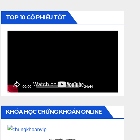
TOP 10 CỔ PHIẾU TỐT
Video
Player
00:00
24:44
KHÓA HỌC CHỨNG KHOÁN ONLINE
chungkhoanvip