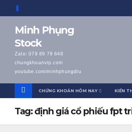
Skip
to
content
Minh Phụng
Stock
Zalo: 079 89 79 648
chungkhoanvip.com
youtube.com/minhphungdlu
CHỨNG KHOÁN HÔM NAY
KIẾN T
Tag:
định giá cổ phiếu fpt t