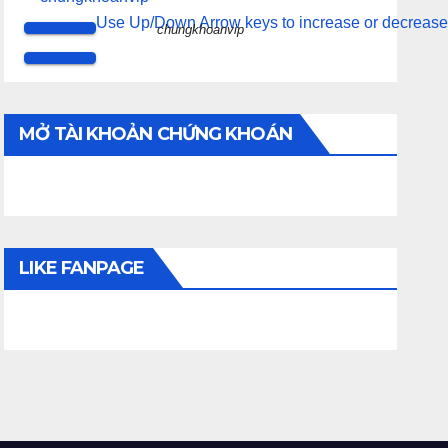
Use Up/Down Arrow keys to increase or decrease
chungkhoanvip
MỞ TÀI KHOẢN CHỨNG KHOÁN
LIKE FANPAGE