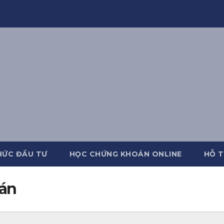
HỨC ĐẦU TƯ
HỌC CHỨNG KHOÁN ONLINE
HỖ T
án