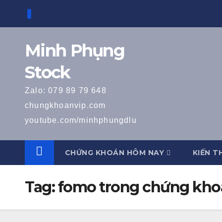
Skip
to
content
Minh Phụng
Stock
Zalo: 079 89 79 648
chungkhoanvip.com
youtube.com/minhphungdlu
CHỨNG KHOÁN HÔM NAY
KIẾN T
Tag:
fomo trong chứng kho