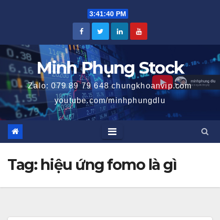
Skip
3:41:41 PM
to
content
Minh Phụng Stock
Zalo: 079 89 79 648 chungkhoanvip.com
youtube.com/minhphungdlu
Tag:
hiệu ứng fomo là gì