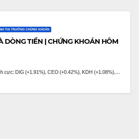
ỊNH THỊ TRƯỜNG CHỨNG KHOÁN
À DÒNG TIỀN | CHỨNG KHOÁN HÔM
h cực: DIG (+1.91%), CEO (+0.42%), KDH (+1.08%),…