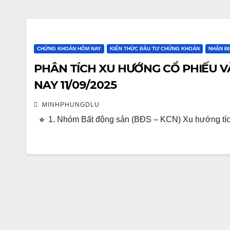
CHỨNG KHOÁN HÔM NAY
KIẾN THỨC ĐẦU TƯ CHỨNG KHOÁN
NHẬN Đ
PHÂN TÍCH XU HƯỚNG CỔ PHIẾU V
NAY 11/09/2025
MINHPHUNGDLU
🔹 1. Nhóm Bất động sản (BĐS – KCN) Xu hướng tíc