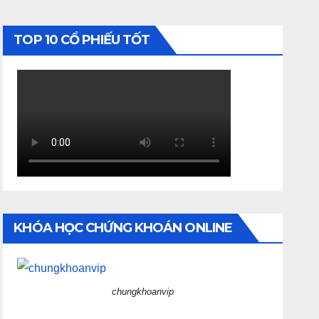
TOP 10 CỔ PHIẾU TỐT
KHÓA HỌC CHỨNG KHOÁN ONLINE
chungkhoanvip