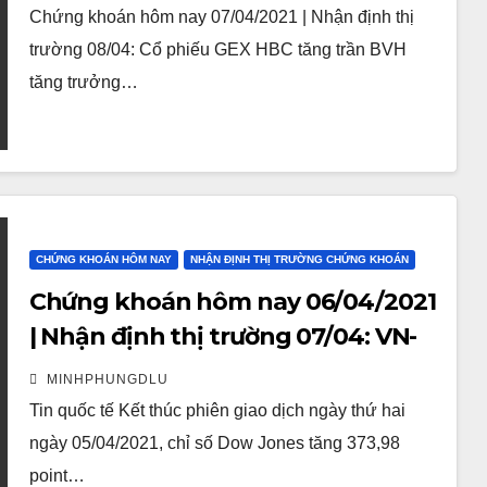
Chứng khoán hôm nay 07/04/2021 | Nhận định thị
trường 08/04: Cổ phiếu GEX HBC tăng trần BVH
tăng trưởng…
CHỨNG KHOÁN HÔM NAY
NHẬN ĐỊNH THỊ TRƯỜNG CHỨNG KHOÁN
Chứng khoán hôm nay 06/04/2021
| Nhận định thị trường 07/04: VN-
index xuất hiện áp lực chốt lời
MINHPHUNGDLU
vùng kháng cự
Tin quốc tế Kết thúc phiên giao dịch ngày thứ hai
ngày 05/04/2021, chỉ số Dow Jones tăng 373,98
point…