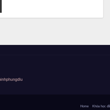
minhphungdlu
Home
Khóa học đầ