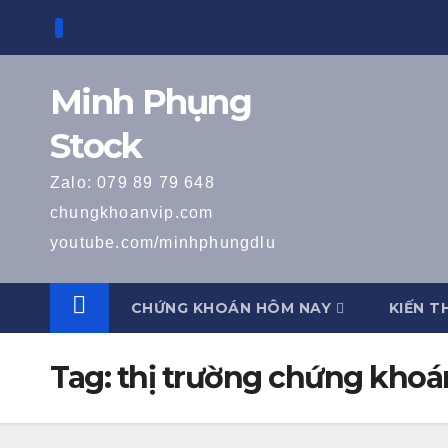
Skip
to
content
Minh Phụng
Stock
Zalo: 079 89 79 648
chungkhoanvip.com
youtube.com/minhphungdlu
CHỨNG KHOÁN HÔM NAY
KIẾN T
Tag:
thị trường chứng khoá