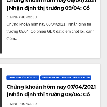
Chứng khoán hôm nay 08/04/2021
| Nhận định thị trường 09/04: Cổ
phiếu GEX đạt điểm chốt lời, canh
MINHPHUNGDLU
điểm mua dòng ngân hàng
Chứng khoán hôm nay 08/04/2021 | Nhận định thị
trường 09/04: Cổ phiếu GEX đạt điểm chốt lời, canh
điểm…
CHỨNG KHOÁN HÔM NAY
NHẬN ĐỊNH THỊ TRƯỜNG CHỨNG KHOÁN
Chứng khoán hôm nay 07/04/2021
| Nhận định thị trường 08/04: Cổ
phiếu GEX HBC tăng trần
MINHPHUNGDLU