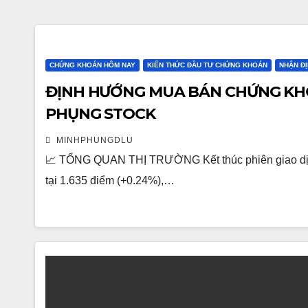
CHỨNG KHOÁN HÔM NAY
KIẾN THỨC ĐẦU TƯ CHỨNG KHOÁN
NHẬN Đ
ĐỊNH HƯỚNG MUA BÁN CHỨNG KHOÁN
PHỤNG STOCK
MINHPHUNGDLU
📈 TỔNG QUAN THỊ TRƯỜNG Kết thúc phiên giao dịc
tại 1.635 điểm (+0.24%),…