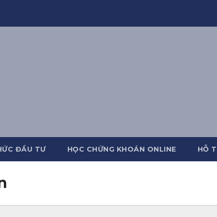
HỨC ĐẦU TƯ
HỌC CHỨNG KHOÁN ONLINE
HỖ T
n