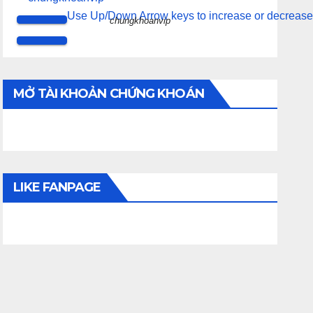
Use Up/Down Arrow keys to increase or decrease
chungkhoanvip
MỞ TÀI KHOẢN CHỨNG KHOÁN
LIKE FANPAGE