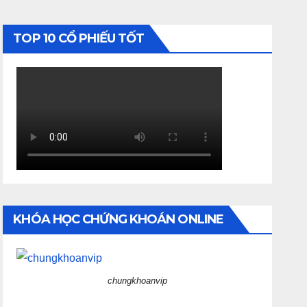
TOP 10 CỔ PHIẾU TỐT
KHÓA HỌC CHỨNG KHOÁN ONLINE
chungkhoanvip