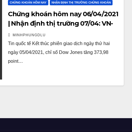
CHỨNG KHOÁN HÔM NAY
NHẬN ĐỊNH THỊ TRƯỜNG CHỨNG KHOÁN
Chứng khoán hôm nay 06/04/2021
| Nhận định thị trường 07/04: VN-
index xuất hiện áp lực chốt lời
MINHPHUNGDLU
vùng kháng cự
Tin quốc tế Kết thúc phiên giao dịch ngày thứ hai
ngày 05/04/2021, chỉ số Dow Jones tăng 373,98
point…