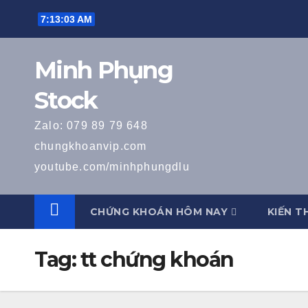
Skip
7:13:04 AM
to
content
Minh Phụng
Stock
Zalo: 079 89 79 648
chungkhoanvip.com
youtube.com/minhphungdlu
CHỨNG KHOÁN HÔM NAY
KIẾN T
Tag:
tt chứng khoán