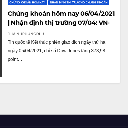
CHỨNG KHOÁN HÔM NAY
NHẬN ĐỊNH THỊ TRƯỜNG CHỨNG KHOÁN
Chứng khoán hôm nay 06/04/2021
| Nhận định thị trường 07/04: VN-
index xuất hiện áp lực chốt lời
MINHPHUNGDLU
vùng kháng cự
Tin quốc tế Kết thúc phiên giao dịch ngày thứ hai
ngày 05/04/2021, chỉ số Dow Jones tăng 373,98
point…