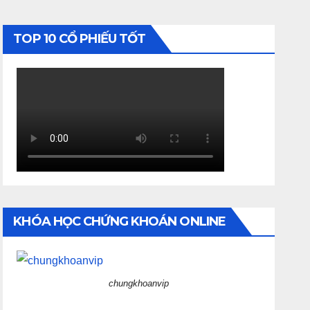
TOP 10 CỔ PHIẾU TỐT
KHÓA HỌC CHỨNG KHOÁN ONLINE
chungkhoanvip