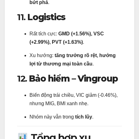
bứt phá
.
11.
Logistics
Rất tích cực:
GMD (+1.56%), VSC
(+2.99%), PVT (+1.63%)
.
Xu hướng:
tăng trưởng rõ rệt, hưởng
lợi từ thương mại toàn cầu
.
12.
Bảo hiểm – Vingroup
Biến động trái chiều, VIC giảm (-0.46%),
nhưng MIG, BMI xanh nhẹ.
Nhóm này vẫn trong
tích lũy
.
Tổng hợp xu