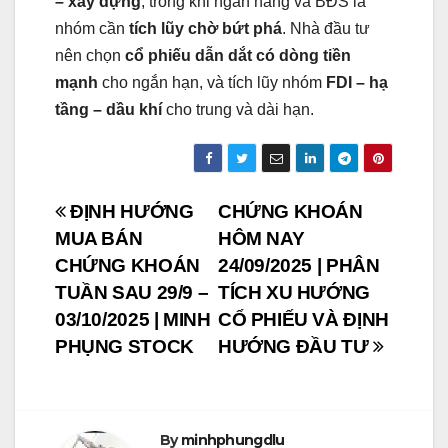
– xây dựng
, trong khi ngân hàng và BĐS là
nhóm cần
tích lũy chờ bứt phá
. Nhà đầu tư
nên chọn
cổ phiếu dẫn dắt có dòng tiền
mạnh
cho ngắn hạn, và tích lũy nhóm
FDI – hạ
tầng – dầu khí
cho trung và dài hạn.
Post
ĐỊNH HƯỚNG
CHỨNG KHOÁN
MUA BÁN
HÔM NAY
navigation
CHỨNG KHOÁN
24/09/2025 | PHÂN
TUẦN SAU 29/9 –
TÍCH XU HƯỚNG
03/10/2025 | MINH
CỔ PHIẾU VÀ ĐỊNH
PHỤNG STOCK
HƯỚNG ĐẦU TƯ
By
minhphungdlu