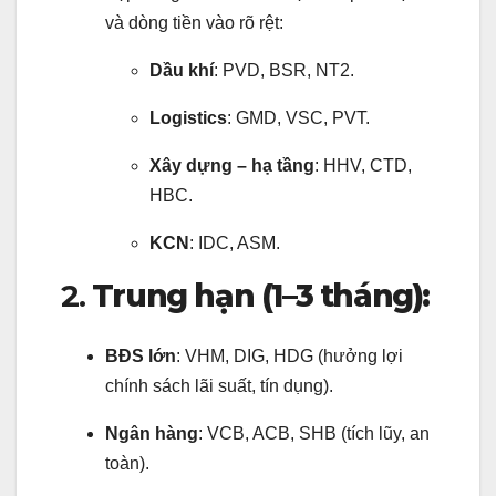
và dòng tiền vào rõ rệt:
Dầu khí
: PVD, BSR, NT2.
Logistics
: GMD, VSC, PVT.
Xây dựng – hạ tầng
: HHV, CTD,
HBC.
KCN
: IDC, ASM.
2.
Trung hạn (1–3 tháng):
BĐS lớn
: VHM, DIG, HDG (hưởng lợi
chính sách lãi suất, tín dụng).
Ngân hàng
: VCB, ACB, SHB (tích lũy, an
toàn).