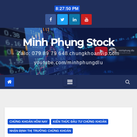
Skip
8:27:51 PM
to
content
Minh Phụng Stock
Zalo: 079 89 79 648 chungkhoanvip.com
youtube.com/minhphungdlu
CHỨNG KHOÁN HÔM NAY
KIẾN THỨC ĐẦU TƯ CHỨNG KHOÁN
NHẬN ĐỊNH THỊ TRƯỜNG CHỨNG KHOÁN