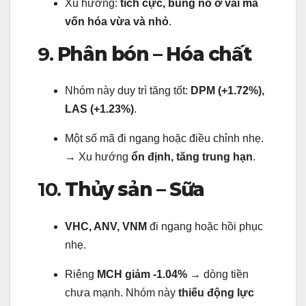
Xu hướng:
tích cực, bùng nổ ở vài mã
vốn hóa vừa và nhỏ
.
9.
Phân bón – Hóa chất
Nhóm này duy trì tăng tốt:
DPM (+1.72%),
LAS (+1.23%)
.
Một số mã đi ngang hoặc điều chỉnh nhẹ.
→ Xu hướng
ổn định, tăng trung hạn
.
10.
Thủy sản – Sữa
VHC, ANV, VNM
đi ngang hoặc hồi phục
nhẹ.
Riêng
MCH giảm -1.04%
→ dòng tiền
chưa mạnh. Nhóm này
thiếu động lực