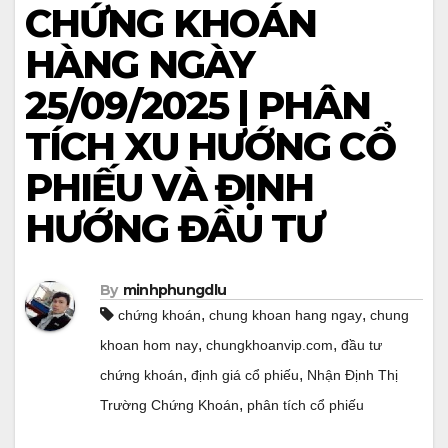
CHỨNG KHOÁN
HÀNG NGÀY
25/09/2025 | PHÂN
TÍCH XU HƯỚNG CỔ
PHIẾU VÀ ĐỊNH
HƯỚNG ĐẦU TƯ
By
minhphungdlu
,
,
chứng khoán
chung khoan hang ngay
chung
,
,
khoan hom nay
chungkhoanvip.com
đầu tư
,
,
chứng khoán
định giá cổ phiếu
Nhận Định Thị
,
Trường Chứng Khoán
phân tích cổ phiếu