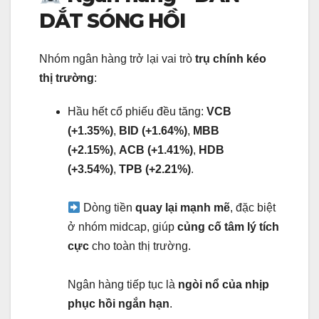
DẮT SÓNG HỒI
Nhóm ngân hàng trở lại vai trò
trụ chính kéo
thị trường
:
Hầu hết cổ phiếu đều tăng:
VCB
(+1.35%)
,
BID (+1.64%)
,
MBB
(+2.15%)
,
ACB (+1.41%)
,
HDB
(+3.54%)
,
TPB (+2.21%)
.
Dòng tiền
quay lại mạnh mẽ
, đặc biệt
ở nhóm midcap, giúp
củng cố tâm lý tích
cực
cho toàn thị trường.
Ngân hàng tiếp tục là
ngòi nổ của nhịp
phục hồi ngắn hạn
.