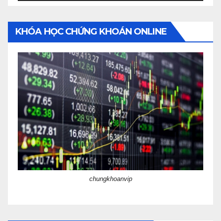
KHÓA HỌC CHỨNG KHOÁN ONLINE
chungkhoanvip