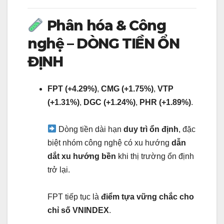
Phân hóa & Công
nghệ – DÒNG TIỀN ỔN
ĐỊNH
FPT (+4.29%)
,
CMG (+1.75%)
,
VTP
(+1.31%)
,
DGC (+1.24%)
,
PHR (+1.89%)
.
Dòng tiền dài hạn
duy trì ổn định
, đặc
biệt nhóm công nghệ có xu hướng
dẫn
dắt xu hướng bền
khi thị trường ổn định
trở lại.
FPT tiếp tục là
điểm tựa vững chắc cho
chỉ số VNINDEX
.