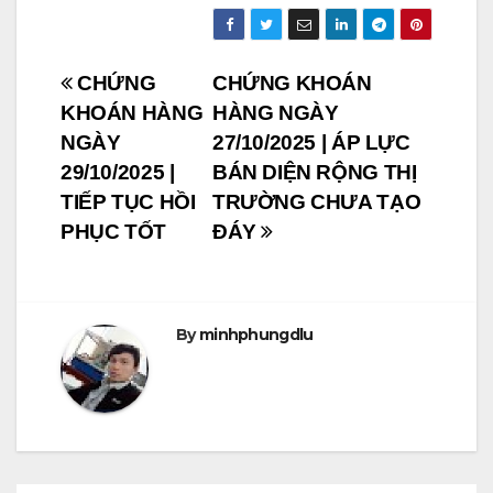
Post
CHỨNG
CHỨNG KHOÁN
KHOÁN HÀNG
HÀNG NGÀY
navigation
NGÀY
27/10/2025 | ÁP LỰC
29/10/2025 |
BÁN DIỆN RỘNG THỊ
TIẾP TỤC HỒI
TRƯỜNG CHƯA TẠO
PHỤC TỐT
ĐÁY
By
minhphungdlu