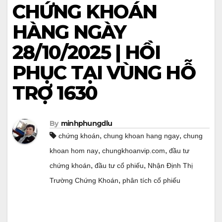
CHỨNG KHOÁN
HÀNG NGÀY
28/10/2025 | HỒI
PHỤC TẠI VÙNG HỖ
TRỢ 1630
By
minhphungdlu
,
,
chứng khoán
chung khoan hang ngay
chung
,
,
khoan hom nay
chungkhoanvip.com
đầu tư
,
,
chứng khoán
đầu tư cổ phiếu
Nhận Định Thị
,
Trường Chứng Khoán
phân tích cổ phiếu