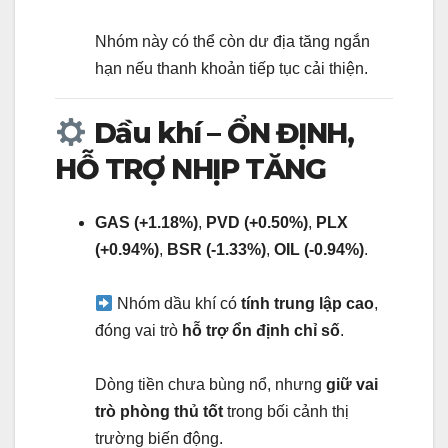
Nhóm này có thể còn dư địa tăng ngắn
hạn nếu thanh khoản tiếp tục cải thiện.
Dầu khí – ỔN ĐỊNH,
HỖ TRỢ NHỊP TĂNG
GAS (+1.18%)
,
PVD (+0.50%)
,
PLX
(+0.94%)
,
BSR (-1.33%)
,
OIL (-0.94%)
.
Nhóm dầu khí có
tính trung lập cao
,
đóng vai trò
hỗ trợ ổn định chỉ số
.
Dòng tiền chưa bùng nổ, nhưng
giữ vai
trò phòng thủ tốt
trong bối cảnh thị
trường biến động.