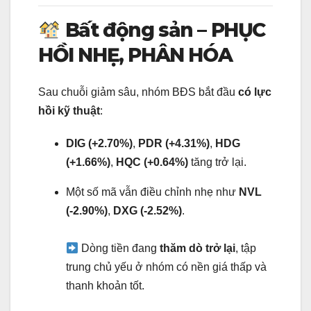
Bất động sản – PHỤC
HỒI NHẸ, PHÂN HÓA
Sau chuỗi giảm sâu, nhóm BĐS bắt đầu
có lực
hồi kỹ thuật
:
DIG (+2.70%)
,
PDR (+4.31%)
,
HDG
(+1.66%)
,
HQC (+0.64%)
tăng trở lại.
Một số mã vẫn điều chỉnh nhẹ như
NVL
(-2.90%)
,
DXG (-2.52%)
.
Dòng tiền đang
thăm dò trở lại
, tập
trung chủ yếu ở nhóm có nền giá thấp và
thanh khoản tốt.