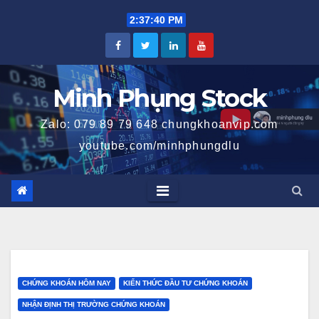
Skip
2:37:41 PM
to
content
Minh Phụng Stock
Zalo: 079 89 79 648 chungkhoanvip.com
youtube.com/minhphungdlu
CHỨNG KHOÁN HÔM NAY
KIẾN THỨC ĐẦU TƯ CHỨNG KHOÁN
NHẬN ĐỊNH THỊ TRƯỜNG CHỨNG KHOÁN