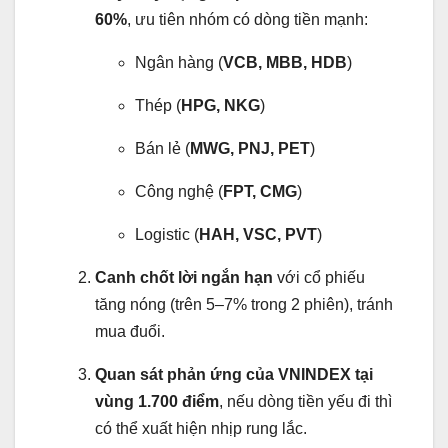
60%
, ưu tiên nhóm có dòng tiền mạnh:
Ngân hàng (
VCB, MBB, HDB
)
Thép (
HPG, NKG
)
Bán lẻ (
MWG, PNJ, PET
)
Công nghệ (
FPT, CMG
)
Logistic (
HAH, VSC, PVT
)
Canh chốt lời ngắn hạn
với cổ phiếu
tăng nóng (trên 5–7% trong 2 phiên), tránh
mua đuổi.
Quan sát phản ứng của VNINDEX tại
vùng 1.700 điểm
, nếu dòng tiền yếu đi thì
có thể xuất hiện nhịp rung lắc.