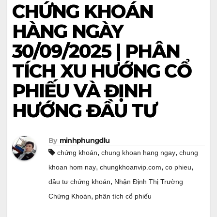
CHỨNG KHOÁN
HÀNG NGÀY
30/09/2025 | PHÂN
TÍCH XU HƯỚNG CỔ
PHIẾU VÀ ĐỊNH
HƯỚNG ĐẦU TƯ
By
minhphungdlu
,
,
chứng khoán
chung khoan hang ngay
chung
,
,
,
khoan hom nay
chungkhoanvip.com
co phieu
,
đầu tư chứng khoán
Nhận Định Thị Trường
,
Chứng Khoán
phân tích cổ phiếu