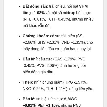
Bất động sản:
trái chiều, nổi bật
VHM
tăng +1.08%
và một số midcap hồi phục
(NTL +0.81%, TCH +0.45%), nhưng nhiều
mã khác vẫn đỏ.
Chứng khoán:
có sự cải thiện (SSI
+2.66%, SHS +2.31%, VND +1.35%), cho
thấy dòng tiền đầu cơ ngắn hạn quay lại.
Dầu khí:
tiêu cực (GAS -1.79%, PVD
-0.45%, PVS -2.06%), ảnh hưởng bởi
biến động giá dầu.
Thép:
nhìn chung giảm (HPG -1.57%,
NKG -0.26%, TLH -1.21%), dòng tiền yếu.
Bán lẻ:
tín hiệu tích cực ở
MWG
+0.91%
,
PET +1.16%
, nhưng
PNJ