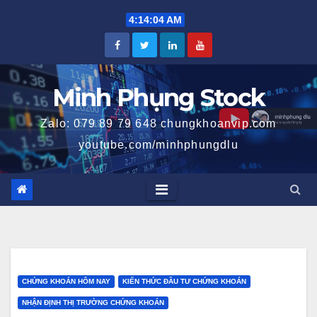
Skip
4:14:04 AM
to
content
Minh Phụng Stock
Zalo: 079 89 79 648 chungkhoanvip.com
youtube.com/minhphungdlu
CHỨNG KHOÁN HÔM NAY
KIẾN THỨC ĐẦU TƯ CHỨNG KHOÁN
NHẬN ĐỊNH THỊ TRƯỜNG CHỨNG KHOÁN