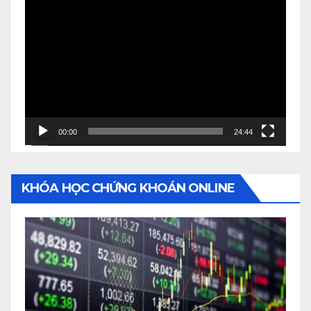
Video
Player
00:00
24:44
KHÓA HỌC CHỨNG KHOÁN ONLINE