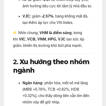
ảnh hưởng tiêu cực tới tâm lý nhà đầu tư.
VJC:
giảm
-2.57%
, hàng không mất đà,
tạo thêm áp lực cho VN-Index.
Nhìn chung,
VHM là điểm sáng
, trong
khi
VIC, VCB, VNM, HPG, VJC
tạo sức ép
giảm, khiến thị trường khó bứt phá mạnh.
2.
Xu hướng theo nhóm
ngành
Ngân hàng:
phân hóa, một số mã tăng
(MBB +0.76%, TCB +0.82%, HDB
+0.32%), cho thấy dòng tiền vẫn tìm đến
nhóm này để giữ nhịp.