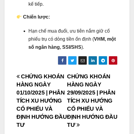
kế tiếp.
Chiến lược:
Hạn chế mua đuổi, ưu tiên nắm giữ cổ
phiếu trụ có dòng tiền ổn định (
VHM, một
số ngân hàng, SSI/SHS
).
Post
CHỨNG KHOÁN
CHỨNG KHOÁN
HÀNG NGÀY
HÀNG NGÀY
navigation
01/10/2025 | PHÂN
29/09/2025 | PHÂN
TÍCH XU HƯỚNG
TÍCH XU HƯỚNG
CỔ PHIẾU VÀ
CỔ PHIẾU VÀ
ĐỊNH HƯỚNG ĐẦU
ĐỊNH HƯỚNG ĐẦU
TƯ
TƯ