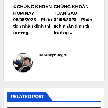
Post
CHỨNG KHOÁN
CHỨNG KHOÁN
HÔM NAY
TUẦN SAU
navigation
05/05/2026 – Phân
04/05/2026 – Phân
tích nhận định thị
tích nhận định thị
trường
trường
By
minhphungdlu
RELATED POST