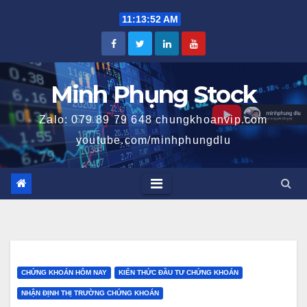
Skip
11:13:53 AM
to
content
Minh Phụng Stock
Zalo: 079 89 79 648 chungkhoanvip.com
youtube.com/minhphungdlu
CHỨNG KHOÁN HÔM NAY
KIẾN THỨC ĐẦU TƯ CHỨNG KHOÁN
NHẬN ĐỊNH THỊ TRƯỜNG CHỨNG KHOÁN