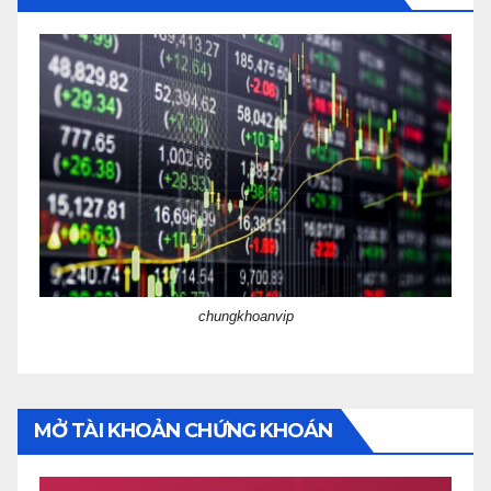
chungkhoanvip
MỞ TÀI KHOẢN CHỨNG KHOÁN