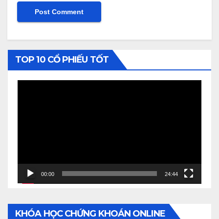
TOP 10 CỔ PHIẾU TỐT
Video
Player
00:00
24:44
KHÓA HỌC CHỨNG KHOÁN ONLINE