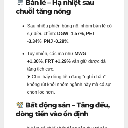
Bán lẻ – Hạ nhiệt sau
chuỗi tăng nóng
Sau nhiều phiên bùng nổ, nhóm bán lẻ có
sự điều chỉnh:
DGW -1.57%
,
PET
-3.34%
,
PNJ -0.29%
.
Tuy nhiên, các mã như
MWG
+1.30%
,
FRT +1.29%
vẫn giữ được đà
tăng tích cực.
⮞ Cho thấy dòng tiền đang “nghỉ chân”,
không rút khỏi nhóm ngành này mà có sự
chọn lọc hơn.
Bất động sản – Tăng đều,
dòng tiền vào ổn định