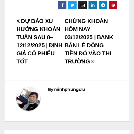
Post
DỰ BÁO XU
CHỨNG KHOÁN
HƯỚNG KHOÁN
HÔM NAY
navigation
TUẦN SAU 8–
03/12/2025 | BANK
12/12/2025 | ĐỊNH
BÁN LẺ DÒNG
GIÁ CỔ PHIẾU
TIỀN ĐỔ VÀO THỊ
TỐT
TRƯỜNG
By
minhphungdlu