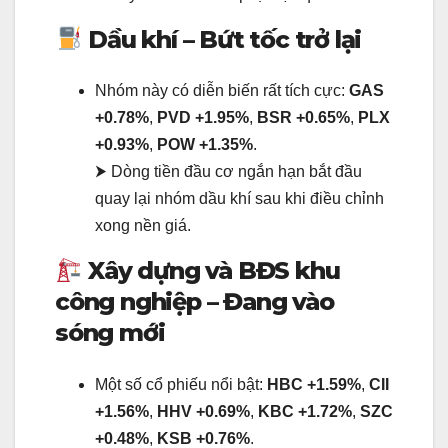
Dầu khí – Bứt tốc trở lại
Nhóm này có diễn biến rất tích cực:
GAS
+0.78%
,
PVD +1.95%
,
BSR +0.65%
,
PLX
+0.93%
,
POW +1.35%
.
⮞ Dòng tiền đầu cơ ngắn hạn bắt đầu
quay lại nhóm dầu khí sau khi điều chỉnh
xong nền giá.
Xây dựng và BĐS khu
công nghiệp – Đang vào
sóng mới
Một số cổ phiếu nổi bật:
HBC +1.59%
,
CII
+1.56%
,
HHV +0.69%
,
KBC +1.72%
,
SZC
+0.48%
,
KSB +0.76%
.