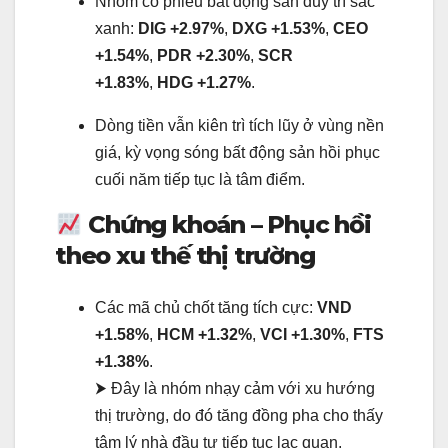
Nhóm cổ phiếu bất động sản duy trì sắc
xanh:
DIG +2.97%
,
DXG +1.53%
,
CEO
+1.54%
,
PDR +2.30%
,
SCR
+1.83%
,
HDG +1.27%
.
Dòng tiền vẫn kiên trì tích lũy ở vùng nền
giá, kỳ vọng sóng bất động sản hồi phục
cuối năm tiếp tục là tâm điểm.
Chứng khoán – Phục hồi
theo xu thế thị trường
Các mã chủ chốt tăng tích cực:
VND
+1.58%
,
HCM +1.32%
,
VCI +1.30%
,
FTS
+1.38%
.
⮞ Đây là nhóm nhạy cảm với xu hướng
thị trường, do đó tăng đồng pha cho thấy
tâm lý nhà đầu tư tiếp tục lạc quan.