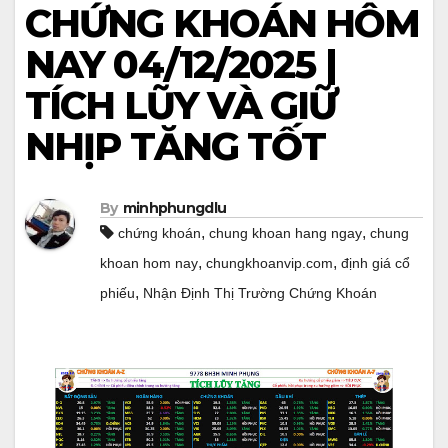
CHỨNG KHOÁN HÔM
NAY 04/12/2025 |
TÍCH LŨY VÀ GIỮ
NHỊP TĂNG TỐT
By
minhphungdlu
,
,
chứng khoán
chung khoan hang ngay
chung
,
,
khoan hom nay
chungkhoanvip.com
định giá cổ
,
phiếu
Nhận Định Thị Trường Chứng Khoán