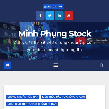
Skip
8:56:09 PM
to
content
Minh Phụng Stock
Zalo: 079 89 79 648 chungkhoanvip.com
youtube.com/minhphungdlu
CHỨNG KHOÁN HÔM NAY
KIẾN THỨC ĐẦU TƯ CHỨNG KHOÁN
NHẬN ĐỊNH THỊ TRƯỜNG CHỨNG KHOÁN