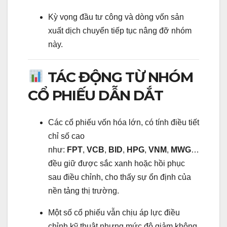
Kỳ vọng đầu tư công và dòng vốn sản
xuất dịch chuyển tiếp tục nâng đỡ nhóm
này.
TÁC ĐỘNG TỪ NHÓM
CỔ PHIẾU DẪN DẮT
Các cổ phiếu vốn hóa lớn, có tính điều tiết
chỉ số cao
như:
FPT
,
VCB
,
BID
,
HPG
,
VNM
,
MWG
…
đều giữ được sắc xanh hoặc hồi phục
sau điều chỉnh, cho thấy sự ổn định của
nền tảng thị trường.
Một số cổ phiếu vẫn chịu áp lực điều
chỉnh kỹ thuật nhưng mức độ giảm không