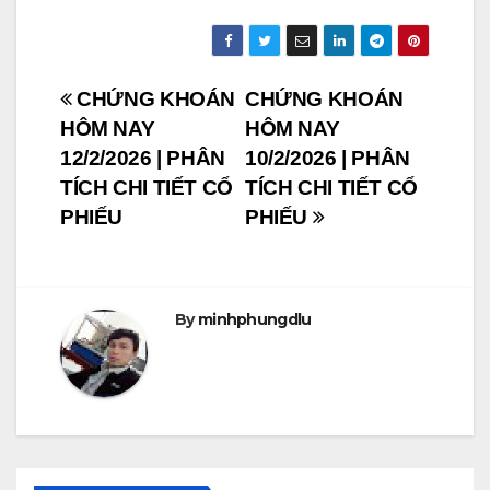
Post
CHỨNG KHOÁN
CHỨNG KHOÁN
HÔM NAY
HÔM NAY
navigation
12/2/2026 | PHÂN
10/2/2026 | PHÂN
TÍCH CHI TIẾT CỔ
TÍCH CHI TIẾT CỔ
PHIẾU
PHIẾU
By
minhphungdlu