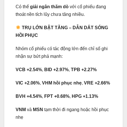
Có thể
giải ngân thăm dò
với cổ phiếu đang
thoát nền tích lũy chưa tăng nhiều.
TRỤ LỚN BẬT TĂNG – DẪN DẮT SÓNG
HỒI PHỤC
Nhóm cổ phiếu có tác động lớn đến chỉ số ghi
nhận sự bứt phá mạnh:
VCB +2.54%
,
BID +2.97%
,
TPB +2.27%
VIC +2.06%
,
VHM hồi phục nhẹ
,
VRE +2.66%
BVH +4.54%
,
FPT +0.68%
,
HPG +1.13%
VNM
và
MSN
tạm thời đi ngang hoặc hồi phục
nhẹ