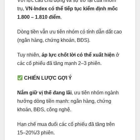
Với lực cầu chủ động và sự trở lại của nhóm
trụ,
VN-Index có thể tiếp tục kiểm định mốc
1.800 – 1.810 điểm
.
Dòng tiền vẫn ưu tiên nhóm có tính dẫn dắt cao
(ngân hàng, chứng khoán, BĐS).
Tuy nhiên,
áp lực chốt lời có thể xuất hiện
ở
các cổ phiếu đã tăng mạnh 2–3 phiên.
CHIẾN LƯỢC GỢI Ý
Nắm giữ vị thế đang lãi
, ưu tiên nhóm ngành
hưởng dòng tiền mạnh: ngân hàng, chứng
khoán, BĐS, công nghệ.
Hạn chế mua đuổi các cổ phiếu đã tăng trên
15–20%/3 phiên.