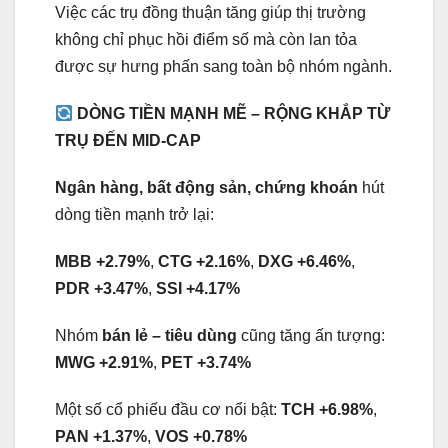
Việc các trụ đồng thuận tăng giúp thị trường
không chỉ phục hồi điểm số mà còn lan tỏa
được sự hưng phấn sang toàn bộ nhóm ngành.
DÒNG TIỀN MẠNH MẼ – RỘNG KHẮP TỪ
TRỤ ĐẾN MID-CAP
Ngân hàng, bất động sản, chứng khoán
hút
dòng tiền mạnh trở lại:
MBB +2.79%
,
CTG +2.16%
,
DXG +6.46%
,
PDR +3.47%
,
SSI +4.17%
Nhóm
bán lẻ – tiêu dùng
cũng tăng ấn tượng:
MWG +2.91%
,
PET +3.74%
Một số cổ phiếu đầu cơ nổi bật:
TCH +6.98%
,
PAN +1.37%
,
VOS +0.78%