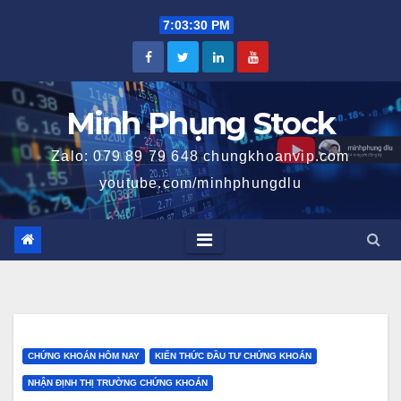
Skip
7:03:31 PM
to
content
Minh Phụng Stock
Zalo: 079 89 79 648 chungkhoanvip.com
youtube.com/minhphungdlu
CHỨNG KHOÁN HÔM NAY
KIẾN THỨC ĐẦU TƯ CHỨNG KHOÁN
NHẬN ĐỊNH THỊ TRƯỜNG CHỨNG KHOÁN