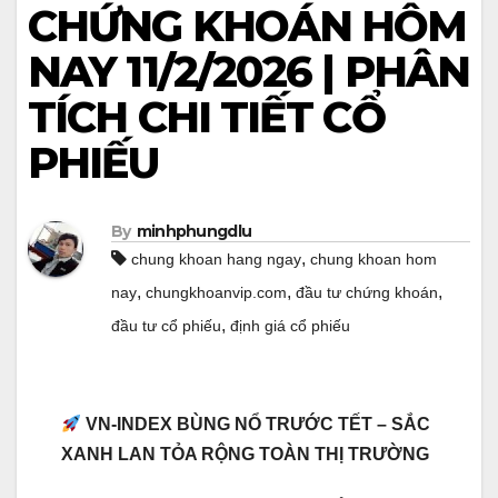
CHỨNG KHOÁN HÔM
NAY 11/2/2026 | PHÂN
TÍCH CHI TIẾT CỔ
PHIẾU
By
minhphungdlu
,
chung khoan hang ngay
chung khoan hom
,
,
,
nay
chungkhoanvip.com
đầu tư chứng khoán
,
đầu tư cổ phiếu
định giá cổ phiếu
VN-INDEX BÙNG NỔ TRƯỚC TẾT – SẮC
XANH LAN TỎA RỘNG TOÀN THỊ TRƯỜNG