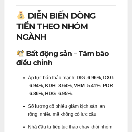
DIỄN BIẾN DÒNG
TIỀN THEO NHÓM
NGÀNH
Bất động sản – Tâm bão
điều chỉnh
Áp lực bán tháo mạnh:
DIG -6.96%
,
DXG
-6.94%
,
KDH -8.64%
,
VHM -5.41%
,
PDR
-6.86%
,
HDG -6.95%
.
Số lượng cổ phiếu giảm kịch sàn lan
rộng, nhiều mã không có lực cầu.
Nhà đầu tư tiếp tục tháo chạy khỏi nhóm