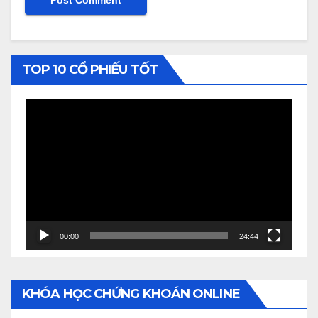
TOP 10 CỔ PHIẾU TỐT
Video
Player
00:00
24:44
KHÓA HỌC CHỨNG KHOÁN ONLINE