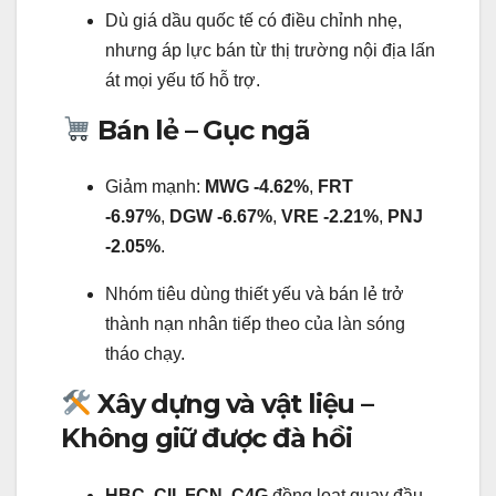
Dù giá dầu quốc tế có điều chỉnh nhẹ,
nhưng áp lực bán từ thị trường nội địa lấn
át mọi yếu tố hỗ trợ.
Bán lẻ – Gục ngã
Giảm mạnh:
MWG -4.62%
,
FRT
-6.97%
,
DGW -6.67%
,
VRE -2.21%
,
PNJ
-2.05%
.
Nhóm tiêu dùng thiết yếu và bán lẻ trở
thành nạn nhân tiếp theo của làn sóng
tháo chạy.
Xây dựng và vật liệu –
Không giữ được đà hồi
HBC
,
CII
,
FCN
,
C4G
đồng loạt quay đầu