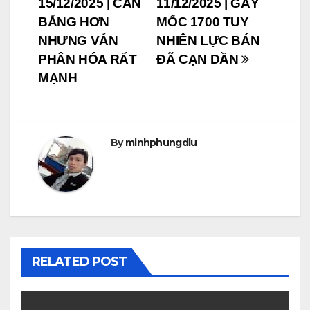
15/12/2025 | CÂN
11/12/2025 | GÃY
BẰNG HƠN
MỐC 1700 TUY
NHƯNG VẪN
NHIÊN LỰC BÁN
PHÂN HÓA RẤT
ĐÃ CẠN DẦN
MẠNH
By
minhphungdlu
RELATED POST