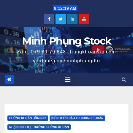
Skip
8:12:20 AM
to
content
Minh Phụng Stock
Zalo: 079 89 79 648 chungkhoanvip.com
youtube.com/minhphungdlu
CHỨNG KHOÁN HÔM NAY
KIẾN THỨC ĐẦU TƯ CHỨNG KHOÁN
NHẬN ĐỊNH THỊ TRƯỜNG CHỨNG KHOÁN