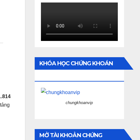
KHÓA HỌC CHỨNG KHOÁN
ONLINE
1.814
chungkhoanvip
 tảng
MỞ TÀI KHOẢN CHỨNG