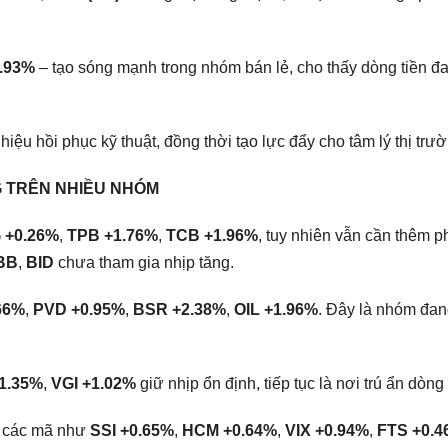
.93%
– tạo sóng mạnh trong nhóm bán lẻ, cho thấy dòng tiền đ
ệu hồi phục kỹ thuật, đồng thời tạo lực đẩy cho tâm lý thị trườ
G TRÊN NHIỀU NHÓM
 +0.26%
,
TPB +1.76%
,
TCB +1.96%
, tuy nhiên vẫn cần thêm p
BB
,
BID
chưa tham gia nhịp tăng.
66%
,
PVD +0.95%
,
BSR +2.38%
,
OIL +1.96%
. Đây là nhóm đan
1.35%
,
VGI +1.02%
giữ nhịp ổn định, tiếp tục là nơi trú ẩn dòng 
 ở các mã như
SSI +0.65%
,
HCM +0.64%
,
VIX +0.94%
,
FTS +0.