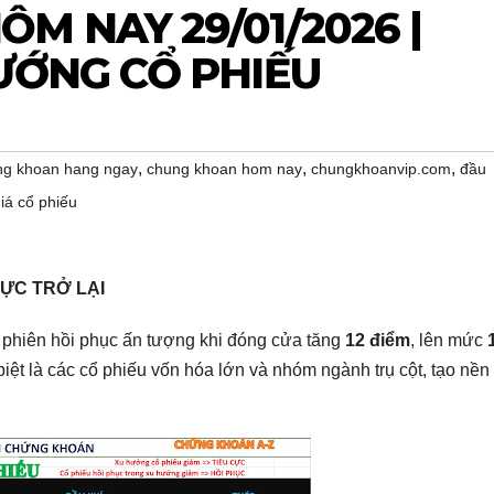
M NAY 29/01/2026 |
ƯỚNG CỔ PHIẾU
,
,
,
ng khoan hang ngay
chung khoan hom nay
chungkhoanvip.com
đầu
giá cổ phiếu
CỰC TRỞ LẠI
 phiên hồi phục ấn tượng khi đóng cửa tăng
12 điểm
, lên mức
iệt là các cổ phiếu vốn hóa lớn và nhóm ngành trụ cột, tạo nền