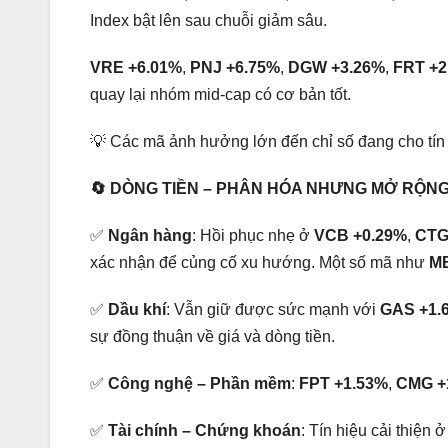
Index bật lên sau chuỗi giảm sâu.
VRE +6.01%
,
PNJ +6.75%
,
DGW +3.26%
,
FRT +2
quay lại nhóm mid-cap có cơ bản tốt.
💡 Các mã ảnh hưởng lớn đến chỉ số đang cho tín hi
🔄 DÒNG TIỀN – PHÂN HÓA NHƯNG MỞ RỘN
✅
Ngân hàng
: Hồi phục nhẹ ở
VCB +0.29%
,
CTG
xác nhận để củng cố xu hướng. Một số mã như
M
✅
Dầu khí
: Vẫn giữ được sức mạnh với
GAS +1.
sự đồng thuận về giá và dòng tiền.
✅
Công nghệ – Phần mềm
:
FPT +1.53%
,
CMG +
✅
Tài chính – Chứng khoán
: Tín hiệu cải thiện