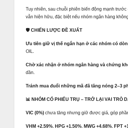
Tuy nhiên, sau chuỗi phiên biến động mạnh trước đó
vẫn hiện hữu, đặc biệt nếu nhóm ngân hàng không t
🛡️ CHIẾN LƯỢC ĐỀ XUẤT
Ưu tiên giữ vị thế ngắn hạn ở các nhóm có dò
OIL.
Chờ xác nhận ở nhóm ngân hàng và chứng k
dần.
Tránh mua đuổi những mã đã tăng nóng 2–3 phi
📊 NHÓM CỔ PHIẾU TRỤ – TRỞ LẠI VAI TRÒ 
VIC (0%)
chưa tăng nhưng giữ được giá, góp phần 
VHM +2.59%
,
HPG +1.50%
,
MWG +4.68%
,
FPT +