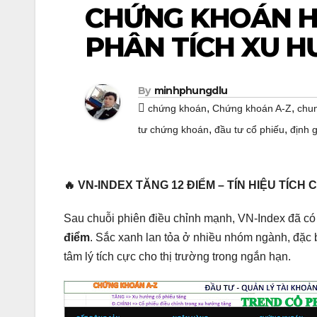
CHỨNG KHOÁN HÔ
PHÂN TÍCH XU H
By
minhphungdlu
,
,
chứng khoán
Chứng khoán A-Z
chu
,
,
tư chứng khoán
đầu tư cổ phiếu
định 
🔥 VN-INDEX TĂNG 12 ĐIỂM – TÍN HIỆU TÍCH 
Sau chuỗi phiên điều chỉnh mạnh, VN-Index đã có
điểm
. Sắc xanh lan tỏa ở nhiều nhóm ngành, đặc b
tâm lý tích cực cho thị trường trong ngắn hạn.