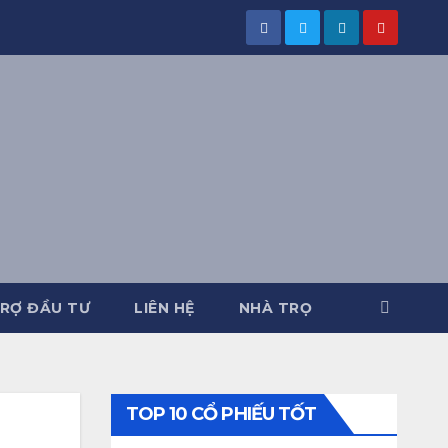
RỢ ĐẦU TƯ
LIÊN HỆ
NHÀ TRỌ
TOP 10 CỔ PHIẾU TỐT