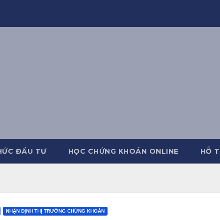
HỨC ĐẦU TƯ
HỌC CHỨNG KHOÁN ONLINE
HỖ T
NHẬN ĐỊNH THỊ TRƯỜNG CHỨNG KHOÁN