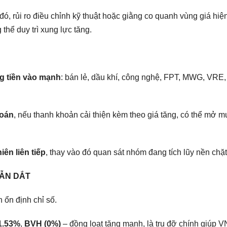
, rủi ro điều chỉnh kỹ thuật hoặc giằng co quanh vùng giá hiện
hể duy trì xung lực tăng.
ng tiền vào mạnh
: bán lẻ, dầu khí, công nghệ, FPT, MWG, VRE,
hoán
, nếu thanh khoản cải thiện kèm theo giá tăng, có thể mở m
ên liên tiếp
, thay vào đó quan sát nhóm đang tích lũy nền chặt
DẪN DẮT
ổn định chỉ số.
1.53%
,
BVH (0%)
– đồng loạt tăng mạnh, là trụ đỡ chính giúp V