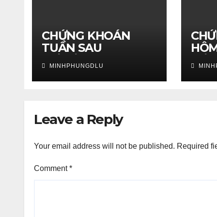
CHỨNG KHOÁN
CHỨ
TUẦN SAU
HÔM
25/05/2026 – Phân
21/0
MINHPHUNGDLU
MINH
tích nhận định thị
định
trường
ngày
Leave a Reply
Your email address will not be published.
Required fi
Comment
*