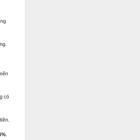
ang
ng.
hiên
g có
tiền.
46%
.