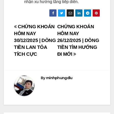
nhận xu hướng tăng tiếp diễn.
Post
CHỨNG KHOÁN
CHỨNG KHOÁN
HÔM NAY
HÔM NAY
navigation
30/12/2025 | DÒNG
26/12/2025 | DÒNG
TIỀN LAN TỎA
TIỀN TÌM HƯỚNG
TÍCH CỰC
ĐI MỚI
By
minhphungdlu