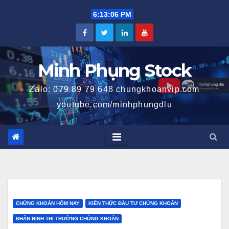
Skip
6:13:06 PM
to
content
Minh Phụng Stock
Zalo: 079 89 79 648 chungkhoanvip.com
youtube.com/minhphungdlu
CHỨNG KHOÁN HÔM NAY
KIẾN THỨC ĐẦU TƯ CHỨNG KHOÁN
NHẬN ĐỊNH THỊ TRƯỜNG CHỨNG KHOÁN