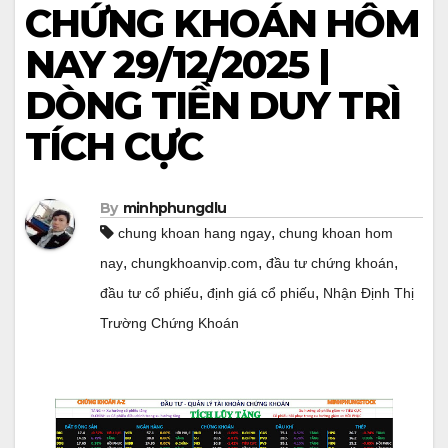
CHỨNG KHOÁN HÔM
NAY 29/12/2025 |
DÒNG TIỀN DUY TRÌ
TÍCH CỰC
By
minhphungdlu
,
chung khoan hang ngay
chung khoan hom
,
,
,
nay
chungkhoanvip.com
đầu tư chứng khoán
,
,
đầu tư cổ phiếu
định giá cổ phiếu
Nhận Định Thị
Trường Chứng Khoán