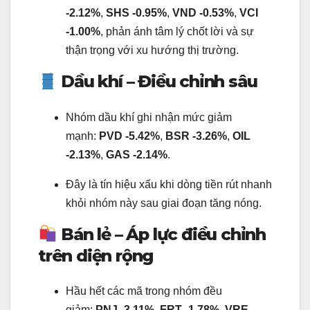
-2.12%
,
SHS -0.95%
,
VND -0.53%
,
VCI
-1.00%
, phản ánh tâm lý chốt lời và sự
thận trọng với xu hướng thị trường.
Dầu khí – Điều chỉnh sâu
Nhóm dầu khí ghi nhận mức giảm
mạnh:
PVD -5.42%
,
BSR -3.26%
,
OIL
-2.13%
,
GAS -2.14%
.
Đây là tín hiệu xấu khi dòng tiền rút nhanh
khỏi nhóm này sau giai đoạn tăng nóng.
Bán lẻ – Áp lực điều chỉnh
trên diện rộng
Hầu hết các mã trong nhóm đều
giảm:
PNJ -3.11%
,
FRT -1.78%
,
VRE