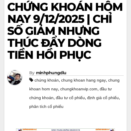
CHỨNG KHOÁN HÔM
NAY 9/12/2025 | CHỈ
SỐ GIẢM NHƯNG
THÚC ĐẨY DÒNG
TIỀN HỒI PHỤC
By
minhphungdlu
,
,
chứng khoán
chung khoan hang ngay
chung
,
,
khoan hom nay
chungkhoanvip.com
đầu tư
,
,
,
chứng khoán
đầu tư cổ phiếu
định giá cổ phiếu
phân tích cổ phiếu