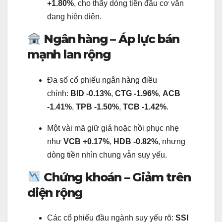
+1.80%
, cho thấy dòng tiền đầu cơ vẫn
đang hiện diện.
Ngân hàng – Áp lực bán
mạnh lan rộng
Đa số cổ phiếu ngân hàng điều
chỉnh:
BID -0.13%
,
CTG -1.96%
,
ACB
-1.41%
,
TPB -1.50%
,
TCB -1.42%
.
Một vài mã giữ giá hoặc hồi phục nhẹ
như
VCB +0.17%
,
HDB -0.82%
, nhưng
dòng tiền nhìn chung vẫn suy yếu.
Chứng khoán – Giảm trên
diện rộng
Các cổ phiếu đầu ngành suy yếu rõ:
SSI