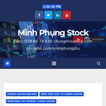
Skip
2:08:49 PM
to
content
Minh Phụng Stock
Zalo: 079 89 79 648 chungkhoanvip.com
youtube.com/minhphungdlu
CHỨNG KHOÁN HÔM NAY
KIẾN THỨC ĐẦU TƯ CHỨNG KHOÁN
NHẬN ĐỊNH THỊ TRƯỜNG CHỨNG KHOÁN