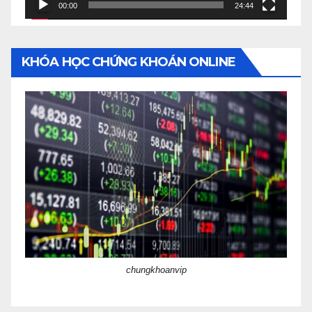
00:00
24:44
KHÓA HỌC CHỨNG KHOÁN ONLINE
chungkhoanvip