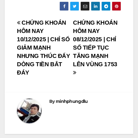
Post
CHỨNG KHOÁN
CHỨNG KHOÁN
HÔM NAY
HÔM NAY
navigation
10/12/2025 | CHỈ SỐ
08/12/2025 | CHỈ
GIẢM MẠNH
SỐ TIẾP TỤC
NHƯNG THÚC ĐẨY
TĂNG MẠNH
DÒNG TIỀN BẮT
LÊN VÙNG 1753
ĐÁY
By
minhphungdlu