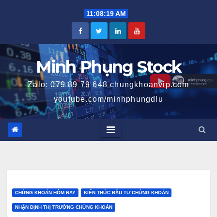
Skip
11:08:20 AM
to
content
Minh Phụng Stock
Zalo: 079 89 79 648 chungkhoanvip.com
youtube.com/minhphungdlu
CHỨNG KHOÁN HÔM NAY
KIẾN THỨC ĐẦU TƯ CHỨNG KHOÁN
NHẬN ĐỊNH THỊ TRƯỜNG CHỨNG KHOÁN