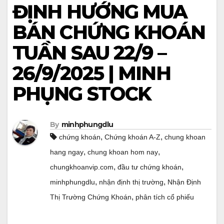
ĐỊNH HƯỚNG MUA
BÁN CHỨNG KHOÁN
TUẦN SAU 22/9 –
26/9/2025 | MINH
PHỤNG STOCK
By
minhphungdlu
,
,
chứng khoán
Chứng khoán A-Z
chung khoan
,
,
hang ngay
chung khoan hom nay
,
,
chungkhoanvip.com
đầu tư chứng khoán
,
,
minhphungdlu
nhận định thị trường
Nhận Định
,
Thị Trường Chứng Khoán
phân tích cổ phiếu