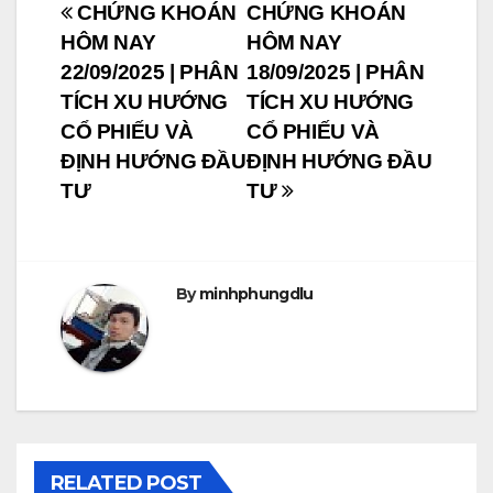
Post
CHỨNG KHOÁN
CHỨNG KHOÁN
HÔM NAY
HÔM NAY
navigation
22/09/2025 | PHÂN
18/09/2025 | PHÂN
TÍCH XU HƯỚNG
TÍCH XU HƯỚNG
CỔ PHIẾU VÀ
CỔ PHIẾU VÀ
ĐỊNH HƯỚNG ĐẦU
ĐỊNH HƯỚNG ĐẦU
TƯ
TƯ
By
minhphungdlu
RELATED POST