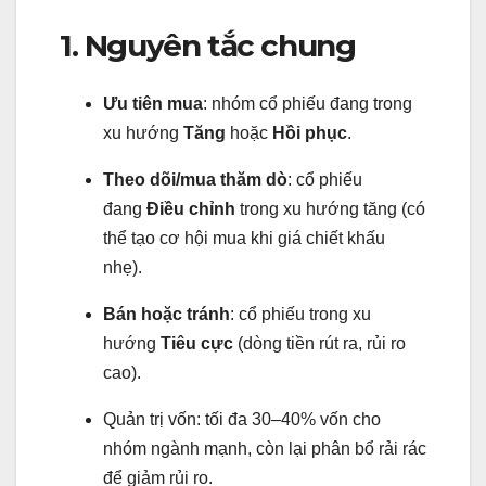
1. Nguyên tắc chung
Ưu tiên mua
: nhóm cổ phiếu đang trong
xu hướng
Tăng
hoặc
Hồi phục
.
Theo dõi/mua thăm dò
: cổ phiếu
đang
Điều chỉnh
trong xu hướng tăng (có
thể tạo cơ hội mua khi giá chiết khấu
nhẹ).
Bán hoặc tránh
: cổ phiếu trong xu
hướng
Tiêu cực
(dòng tiền rút ra, rủi ro
cao).
Quản trị vốn: tối đa 30–40% vốn cho
nhóm ngành mạnh, còn lại phân bổ rải rác
để giảm rủi ro.