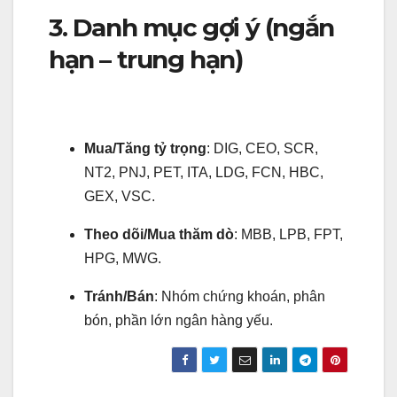
3. Danh mục gợi ý (ngắn
hạn – trung hạn)
Mua/Tăng tỷ trọng
: DIG, CEO, SCR,
NT2, PNJ, PET, ITA, LDG, FCN, HBC,
GEX, VSC.
Theo dõi/Mua thăm dò
: MBB, LPB, FPT,
HPG, MWG.
Tránh/Bán
: Nhóm chứng khoán, phân
bón, phần lớn ngân hàng yếu.