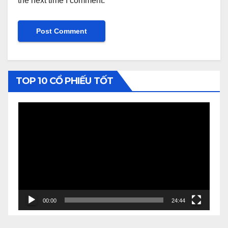
the next time I comment.
TOP 10 CỔ PHIẾU TỐT
Video
Player
00:00
24:44