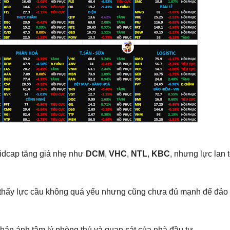
idcap tăng giá nhẹ như
DCM
,
VHC
,
NTL
,
KBC
, nhưng lực lan 
ho thấy lực cầu không quá yếu nhưng cũng chưa đủ mạnh để đảo
phản ánh tâm lý phòng thủ và quan sát của nhà đầu tư.