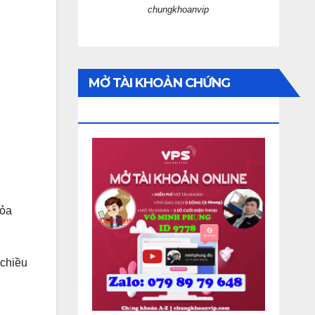
chungkhoanvip
MỞ TÀI KHOẢN CHỨNG
KHOÁN
tỏa
 chiều