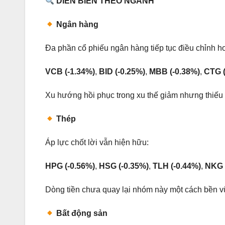
DIỄN BIẾN THEO NGÀNH
Ngân hàng
Đa phần cổ phiếu ngân hàng tiếp tục điều chỉnh h
VCB (-1.34%)
,
BID (-0.25%)
,
MBB (-0.38%)
,
CTG (
Xu hướng hồi phục trong xu thế giảm nhưng thiếu đ
Thép
Áp lực chốt lời vẫn hiện hữu:
HPG (-0.56%)
,
HSG (-0.35%)
,
TLH (-0.44%)
,
NKG 
Dòng tiền chưa quay lại nhóm này một cách bền v
Bất động sản