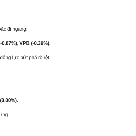
oặc đi ngang:
-0.87%)
,
VPB (-0.39%)
.
ộng lực bứt phá rõ rệt.
(0.00%)
.
ững.