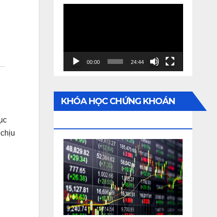
Video
Player
00:00
24:44
KHÓA HỌC CHỨNG KHOÁN
ONLINE
ục
 chịu