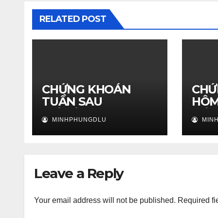
RELATED POST
CHỨNG KHOÁN
CHỨ
TUẦN SAU
HÔM
25/05/2026 – Phân
21/0
MINHPHUNGDLU
MIN
tích nhận định thị
định
trường
ngày
Leave a Reply
Your email address will not be published.
Required fi