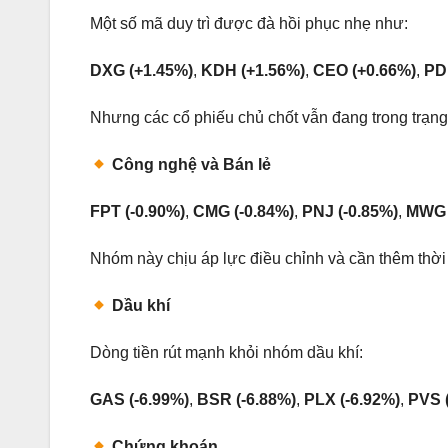
Một số mã duy trì được đà hồi phục nhẹ như:
DXG (+1.45%)
,
KDH (+1.56%)
,
CEO (+0.66%)
,
PD
Nhưng các cổ phiếu chủ chốt vẫn đang trong trạng t
Công nghệ và Bán lẻ
FPT (-0.90%)
,
CMG (-0.84%)
,
PNJ (-0.85%)
,
MWG 
Nhóm này chịu áp lực điều chỉnh và cần thêm thời 
Dầu khí
Dòng tiền rút mạnh khỏi nhóm dầu khí:
GAS (-6.99%)
,
BSR (-6.88%)
,
PLX (-6.92%)
,
PVS 
Chứng khoán