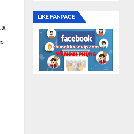
LIKE FANPAGE
uật.
eo.
i