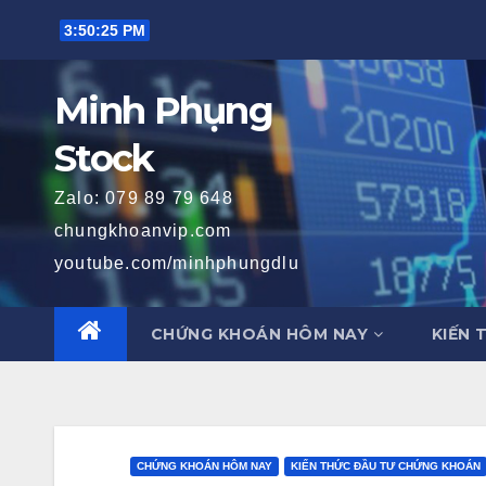
Skip
3:50:26 PM
to
content
Minh Phụng
Stock
Zalo: 079 89 79 648
chungkhoanvip.com
youtube.com/minhphungdlu
CHỨNG KHOÁN HÔM NAY
KIẾN 
CHỨNG KHOÁN HÔM NAY
KIẾN THỨC ĐẦU TƯ CHỨNG KHOÁN