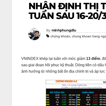
NHẬN ĐỊNH THỊ
TUẦN SAU 16-20/
By
minhphungdlu
,
chứng khoán
chung khoan hang ng
VNINDEX khép lại tuần với mức giảm
13 điểm
, đ
sau giai đoạn hồi phục kỹ thuật. Dòng tiền có dấu 
ảnh hưởng từ những bất ổn địa chính trị và áp lực