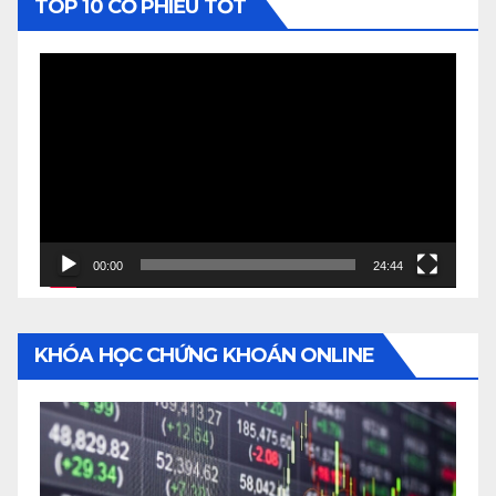
TOP 10 CỔ PHIẾU TỐT
Video
Player
00:00
24:44
KHÓA HỌC CHỨNG KHOÁN ONLINE