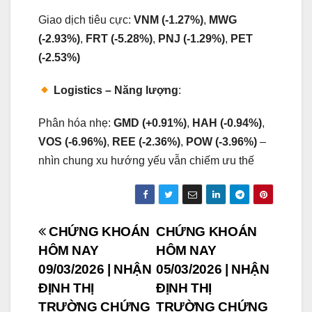
Giao dịch tiêu cực:
VNM (-1.27%)
,
MWG
(-2.93%)
,
FRT (-5.28%)
,
PNJ (-1.29%)
,
PET
(-2.53%)
Logistics – Năng lượng
:
Phân hóa nhẹ:
GMD (+0.91%)
,
HAH (-0.94%)
,
VOS (-6.96%)
,
REE (-2.36%)
,
POW (-3.96%)
–
nhìn chung xu hướng yếu vẫn chiếm ưu thế
Post
CHỨNG KHOÁN
CHỨNG KHOÁN
HÔM NAY
HÔM NAY
navigation
09/03/2026 | NHẬN
05/03/2026 | NHẬN
ĐỊNH THỊ
ĐỊNH THỊ
TRƯỜNG CHỨNG
TRƯỜNG CHỨNG