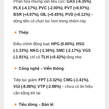
Phân hóa nhưng vẫn tiêu cực:
GAS (-6.35%)
,
PLX (-4.17%)
,
PVC (-2.00%)
,
PVT (+6.97%)
,
BSR (+4.07%)
,
OIL (+0.45%)
,
PVD (+0.12%)
–
dòng tiền có chọn lọc hơn trong nhóm này
Thép
:
Điều chỉnh đồng loạt:
HPG (0.00%)
,
HSG
(-1.33%)
,
NKG (-1.36%)
,
SMC (-2.17%)
,
VGS
(-1.91%)
, chỉ có
TLH (+0.42%)
tăng nhẹ
Công nghệ – Viễn thông
:
Tiếp tục giảm:
FPT (-3.32%)
,
CMG (-1.41%)
,
VGI (-8.08%)
,
VTP (-2.98%)
– chưa có tín hiệu
cân bằng trở lại
Tiêu dùng – Bán lẻ
: