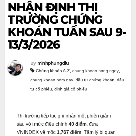
NHẬN ĐỊNH THỊ
TRƯỜNG CHỨNG
KHOÁN TUẦN SAU 9-
13/3/2026
By
minhphungdlu
,
,
Chứng khoán A-Z
chung khoan hang ngay
,
,
chung khoan hom nay
đầu tư chứng khoán
đầu
,
tư cổ phiếu
định giá cổ phiếu
Thị trường tiếp tục ghi nhận một phiên giảm
sâu với mức điều chỉnh
40 điểm
, đưa
VNINDEX về mốc
1,767 điểm
. Tâm lý bi quan