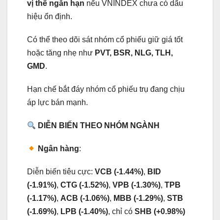
vị thế ngắn hạn
nếu VNINDEX chưa có dấu
hiệu ổn định.
Có thể theo dõi sát nhóm cổ phiếu giữ giá tốt
hoặc tăng nhẹ như
PVT, BSR, NLG, TLH,
GMD
.
Hạn chế bắt đáy nhóm cổ phiếu trụ đang chịu
áp lực bán mạnh.
DIỄN BIẾN THEO NHÓM NGÀNH
Ngân hàng
:
Diễn biến tiêu cực:
VCB (-1.44%)
,
BID
(-1.91%)
,
CTG (-1.52%)
,
VPB (-1.30%)
,
TPB
(-1.17%)
,
ACB (-1.06%)
,
MBB (-1.29%)
,
STB
(-1.69%)
,
LPB (-1.40%)
, chỉ có
SHB (+0.98%)