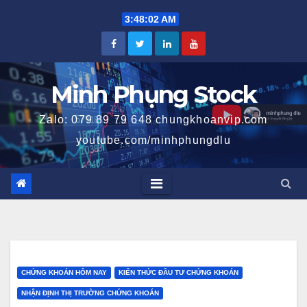
Skip
3:48:03 AM
to
content
Minh Phụng Stock
Zalo: 079 89 79 648 chungkhoanvip.com
youtube.com/minhphungdlu
CHỨNG KHOÁN HÔM NAY
KIẾN THỨC ĐẦU TƯ CHỨNG KHOÁN
NHẬN ĐỊNH THỊ TRƯỜNG CHỨNG KHOÁN