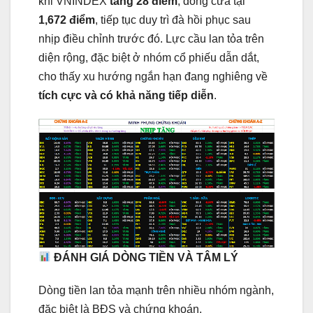
khi VNINDEX
tăng 28 điểm
, đóng cửa tại
1,672 điểm
, tiếp tục duy trì đà hồi phục sau
nhịp điều chỉnh trước đó. Lực cầu lan tỏa trên
diện rộng, đặc biệt ở nhóm cổ phiếu dẫn dắt,
cho thấy xu hướng ngắn hạn đang nghiêng về
tích cực và có khả năng tiếp diễn
.
ĐÁNH GIÁ DÒNG TIỀN VÀ TÂM LÝ
Dòng tiền lan tỏa mạnh trên nhiều nhóm ngành,
đặc biệt là BĐS và chứng khoán.