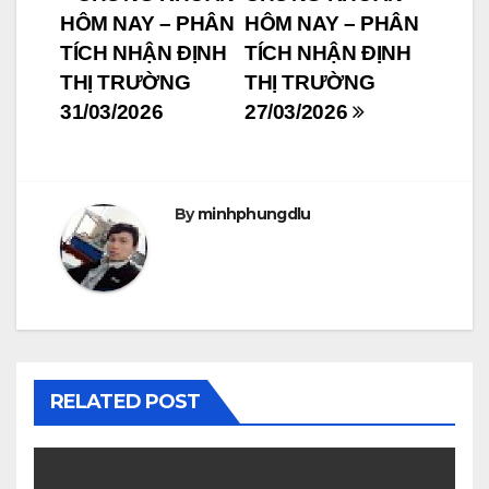
Post
HÔM NAY – PHÂN
HÔM NAY – PHÂN
navigation
TÍCH NHẬN ĐỊNH
TÍCH NHẬN ĐỊNH
THỊ TRƯỜNG
THỊ TRƯỜNG
31/03/2026
27/03/2026
By
minhphungdlu
RELATED POST