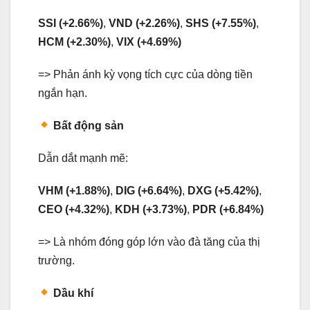
SSI (+2.66%)
,
VND (+2.26%)
,
SHS (+7.55%)
,
HCM (+2.30%)
,
VIX (+4.69%)
=> Phản ánh kỳ vọng tích cực của dòng tiền
ngắn hạn.
Bất động sản
Dẫn dắt mạnh mẽ:
VHM (+1.88%)
,
DIG (+6.64%)
,
DXG (+5.42%)
,
CEO (+4.32%)
,
KDH (+3.73%)
,
PDR (+6.84%)
=> Là nhóm đóng góp lớn vào đà tăng của thị
trường.
Dầu khí