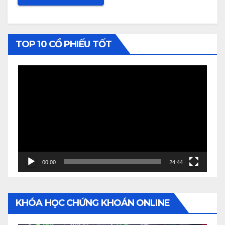
TOP 10 CỔ PHIẾU TỐT
Video
Player
00:00
24:44
KHÓA HỌC CHỨNG KHOÁN ONLINE