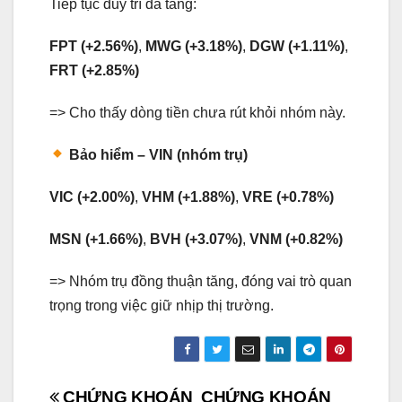
Tiếp tục duy trì đà tăng:
FPT (+2.56%)
,
MWG (+3.18%)
,
DGW (+1.11%)
,
FRT (+2.85%)
=> Cho thấy dòng tiền chưa rút khỏi nhóm này.
Bảo hiểm – VIN (nhóm trụ)
VIC (+2.00%)
,
VHM (+1.88%)
,
VRE (+0.78%)
MSN (+1.66%)
,
BVH (+3.07%)
,
VNM (+0.82%)
=> Nhóm trụ đồng thuận tăng, đóng vai trò quan
trọng trong việc giữ nhịp thị trường.
CHỨNG KHOÁN
CHỨNG KHOÁN