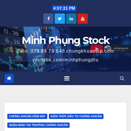
Skip
4:07:21 PM
to
content
Minh Phụng Stock
Zalo: 079 89 79 648 chungkhoanvip.com
youtube.com/minhphungdlu
CHỨNG KHOÁN HÔM NAY
KIẾN THỨC ĐẦU TƯ CHỨNG KHOÁN
NHẬN ĐỊNH THỊ TRƯỜNG CHỨNG KHOÁN