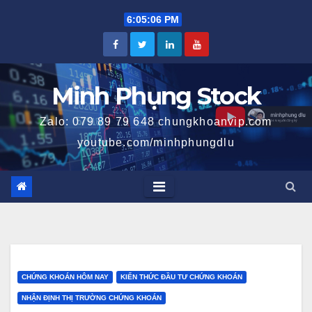
Skip
6:05:07 PM
to
content
Minh Phụng Stock
Zalo: 079 89 79 648 chungkhoanvip.com
youtube.com/minhphungdlu
CHỨNG KHOÁN HÔM NAY
KIẾN THỨC ĐẦU TƯ CHỨNG KHOÁN
NHẬN ĐỊNH THỊ TRƯỜNG CHỨNG KHOÁN