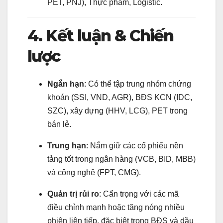
PET, PNJ), Thực phẩm, Logistic.
4. Kết luận & Chiến
lược
Ngắn hạn
: Có thể tập trung nhóm chứng
khoán (SSI, VND, AGR), BĐS KCN (IDC,
SZC), xây dựng (HHV, LCG), PET trong
bán lẻ.
Trung hạn
: Nắm giữ các cổ phiếu nền
tảng tốt trong ngân hàng (VCB, BID, MBB)
và công nghệ (FPT, CMG).
Quản trị rủi ro
: Cẩn trọng với các mã
điều chỉnh mạnh hoặc tăng nóng nhiều
phiên liên tiếp, đặc biệt trong BĐS và dầu