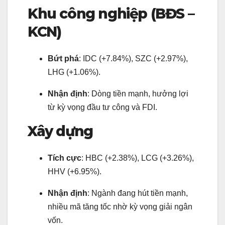
Khu công nghiệp (BĐS –
KCN)
Bứt phá
: IDC (+7.84%), SZC (+2.97%),
LHG (+1.06%).
Nhận định
: Dòng tiền mạnh, hưởng lợi
từ kỳ vọng đầu tư công và FDI.
Xây dựng
Tích cực
: HBC (+2.38%), LCG (+3.26%),
HHV (+6.95%).
Nhận định
: Ngành đang hút tiền mạnh,
nhiều mã tăng tốc nhờ kỳ vọng giải ngân
vốn.