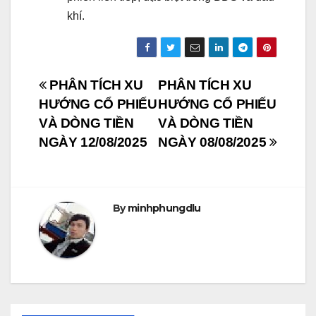
khí.
Post
PHÂN TÍCH XU
PHÂN TÍCH XU
HƯỚNG CỔ PHIẾU
HƯỚNG CỔ PHIẾU
navigation
VÀ DÒNG TIỀN
VÀ DÒNG TIỀN
NGÀY 12/08/2025
NGÀY 08/08/2025
By
minhphungdlu