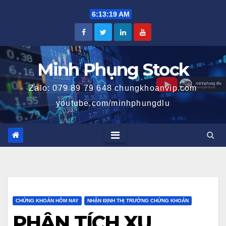
Skip
6:13:20 AM
to
content
Minh Phụng Stock
Zalo: 079 89 79 648 chungkhoanvip.com
youtube.com/minhphungdlu
CHỨNG KHOÁN HÔM NAY
NHẬN ĐỊNH THỊ TRƯỜNG CHỨNG KHOÁN
PHÂN TÍCH XU