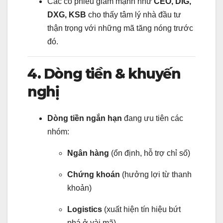
Các cổ phiếu giảm mạnh như
CEO, DIG,
DXG, KSB
cho thấy tâm lý nhà đầu tư
thận trọng với những mã tăng nóng trước
đó.
4. Dòng tiền & khuyến
nghị
Dòng tiền ngắn hạn
đang ưu tiên các
nhóm:
Ngân hàng
(ổn định, hỗ trợ chỉ số)
Chứng khoán
(hưởng lợi từ thanh
khoản)
Logistics
(xuất hiện tín hiệu bứt
phá ở vài mã)