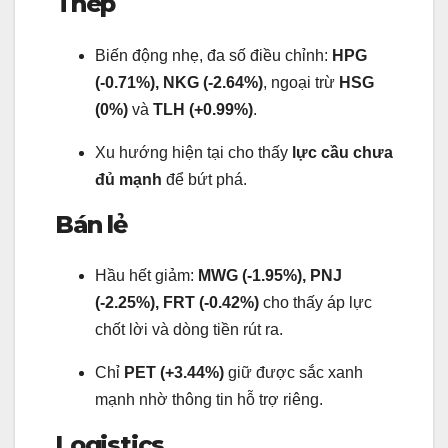
Thép
Biến động nhẹ, đa số điều chỉnh:
HPG
(-0.71%), NKG (-2.64%)
, ngoại trừ
HSG
(0%)
và
TLH (+0.99%)
.
Xu hướng hiện tại cho thấy
lực cầu chưa
đủ mạnh
để bứt phá.
Bán lẻ
Hầu hết giảm:
MWG (-1.95%), PNJ
(-2.25%), FRT (-0.42%)
cho thấy áp lực
chốt lời và dòng tiền rút ra.
Chỉ
PET (+3.44%)
giữ được sắc xanh
mạnh nhờ thông tin hỗ trợ riêng.
Logistics