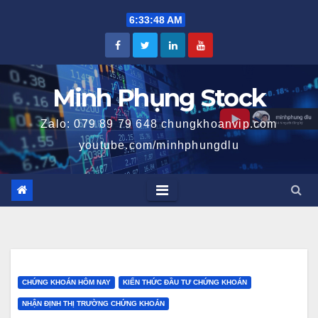
Skip
6:33:49 AM
to
content
Minh Phụng Stock
Zalo: 079 89 79 648 chungkhoanvip.com
youtube.com/minhphungdlu
CHỨNG KHOÁN HÔM NAY
KIẾN THỨC ĐẦU TƯ CHỨNG KHOÁN
NHẬN ĐỊNH THỊ TRƯỜNG CHỨNG KHOÁN