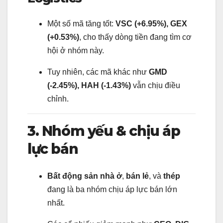
Một số mã tăng tốt:
VSC (+6.95%), GEX
(+0.53%)
, cho thấy dòng tiền đang tìm cơ
hội ở nhóm này.
Tuy nhiên, các mã khác như
GMD
(-2.45%), HAH (-1.43%)
vẫn chịu điều
chỉnh.
3. Nhóm yếu & chịu áp
lực bán
Bất động sản nhà ở
,
bán lẻ
, và
thép
đang là ba nhóm chịu áp lực bán lớn
nhất.