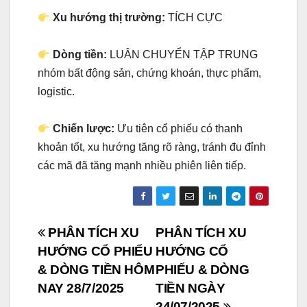
Xu hướng thị trường:
TÍCH CỰC
Dòng tiền:
LUÂN CHUYỂN TẬP TRUNG
nhóm bất động sản, chứng khoán, thực phẩm,
logistic.
Chiến lược:
Ưu tiên cổ phiếu có thanh
khoản tốt, xu hướng tăng rõ ràng, tránh đu đỉnh
các mã đã tăng mạnh nhiều phiên liên tiếp.
Post
PHÂN TÍCH XU
PHÂN TÍCH XU
HƯỚNG CỔ PHIẾU
HƯỚNG CỔ
navigation
& DÒNG TIỀN HÔM
PHIẾU & DÒNG
NAY 28/7/2025
TIỀN NGÀY
24/07/2025