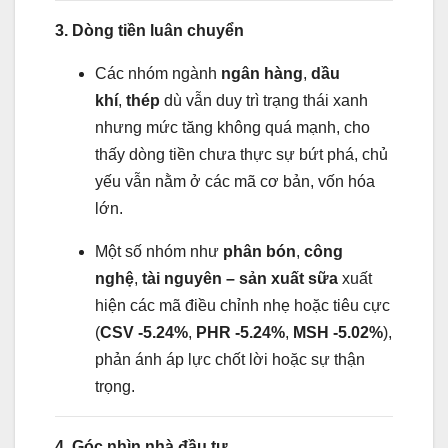
3. Dòng tiền luân chuyển
Các nhóm ngành
ngân hàng
,
dầu
khí
,
thép
dù vẫn duy trì trạng thái xanh
nhưng mức tăng không quá mạnh, cho
thấy dòng tiền chưa thực sự bứt phá, chủ
yếu vẫn nằm ở các mã cơ bản, vốn hóa
lớn.
Một số nhóm như
phân bón
,
công
nghệ
,
tài nguyên – sản xuất sữa
xuất
hiện các mã điều chỉnh nhẹ hoặc tiêu cực
(
CSV -5.24%
,
PHR -5.24%
,
MSH -5.02%
),
phản ánh áp lực chốt lời hoặc sự thận
trọng.
4. Góc nhìn nhà đầu tư