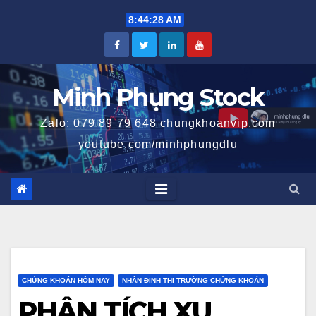
Skip
8:44:28 AM
to
content
Minh Phụng Stock
Zalo: 079 89 79 648 chungkhoanvip.com
youtube.com/minhphungdlu
CHỨNG KHOÁN HÔM NAY
NHẬN ĐỊNH THỊ TRƯỜNG CHỨNG KHOÁN
PHÂN TÍCH XU