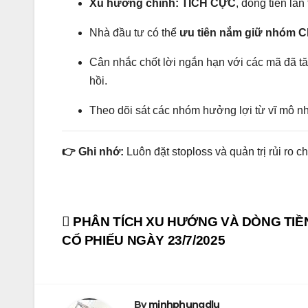
Xu hướng chính: TÍCH CỰC
, dòng tiền la
Nhà đầu tư có thể
ưu tiên nắm giữ nhóm C
Cân nhắc chốt lời ngắn hạn với các mã đã t
hồi.
Theo dõi sát các nhóm hưởng lợi từ vĩ mô n
👉 Ghi nhớ:
Luôn đặt stoploss và quản trị rủi ro c
Post
PHÂN TÍCH XU HƯỚNG VÀ DÒNG TIỀ
CỔ PHIẾU NGÀY 23/7/2025
navigation
By
minhphungdlu