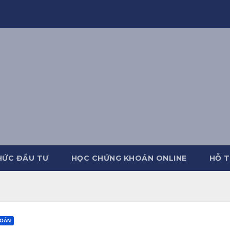
HỨC ĐẦU TƯ
HỌC CHỨNG KHOÁN ONLINE
HỖ T
HOÁN