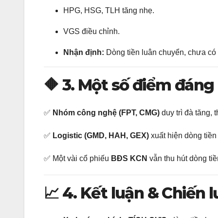
HPG, HSG, TLH tăng nhẹ.
VGS điều chỉnh.
Nhận định:
Dòng tiền luân chuyển, chưa có 
🔶
3. Một số điểm đáng
✅
Nhóm công nghệ (FPT, CMG)
duy trì đà tăng, 
✅
Logistic (GMD, HAH, GEX)
xuất hiện dòng tiền 
✅ Một vài cổ phiếu
BĐS KCN
vẫn thu hút dòng t
📈
4. Kết luận & Chiến 