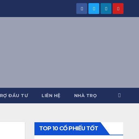
RỢ ĐẦU TƯ
LIÊN HỆ
NHÀ TRỌ
TOP 10 CỔ PHIẾU TỐT