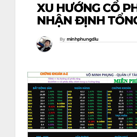
XU HƯỚNG CỔ PH
NHẬN ĐỊNH TỔNG
By
minhphungdlu