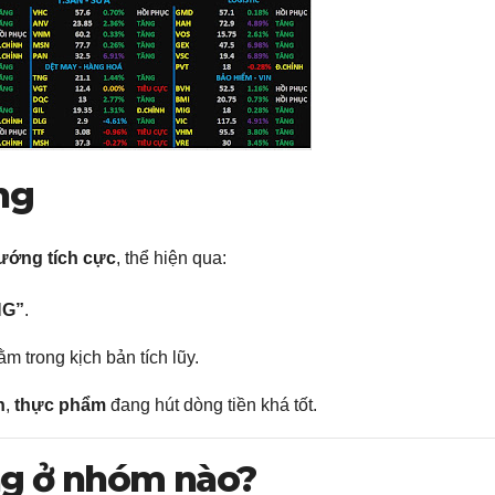
ng
ướng tích cực
, thể hiện qua:
NG”
.
 trong kịch bản tích lũy.
n
,
thực phẩm
đang hút dòng tiền khá tốt.
ung ở nhóm nào?