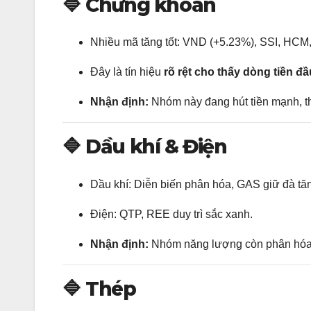
🔷
Chứng khoán
Nhiều mã tăng tốt: VND (+5.23%), SSI, HCM,
Đây là tín hiệu
rõ rệt cho thấy dòng tiền đ
Nhận định:
Nhóm này đang hút tiền mạnh, t
🔷
Dầu khí & Điện
Dầu khí: Diễn biến phân hóa, GAS giữ đà tă
Điện: QTP, REE duy trì sắc xanh.
Nhận định:
Nhóm năng lượng còn phân hóa,
🔷
Thép