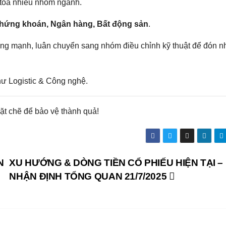
n tỏa nhiều nhóm ngành.
hứng khoán, Ngân hàng, Bất động sản
.
ăng mạnh, luân chuyển sang nhóm điều chỉnh kỹ thuật để đón n
hư Logistic & Công nghệ.
hặt chẽ để bảo vệ thành quả!
N
XU HƯỚNG & DÒNG TIỀN CỔ PHIẾU HIỆN TẠI –
NHẬN ĐỊNH TỔNG QUAN 21/7/2025