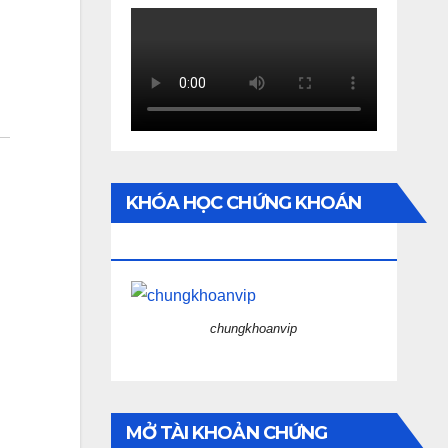
KHÓA HỌC CHỨNG KHOÁN
ONLINE
chungkhoanvip
MỞ TÀI KHOẢN CHỨNG