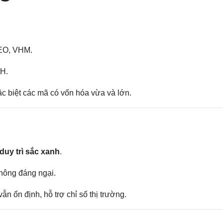
CEO, VHM.
NH.
ặc biệt các mã có vốn hóa vừa và lớn.
duy trì sắc xanh
.
hông đáng ngại.
 ổn định, hỗ trợ chỉ số thị trường.