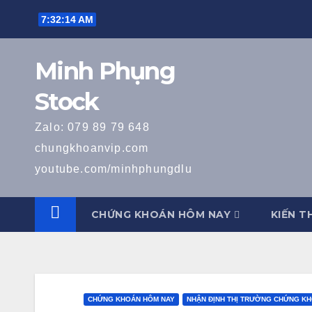
Skip
7:32:15 AM
to
content
Minh Phụng
Stock
Zalo: 079 89 79 648
chungkhoanvip.com
youtube.com/minhphungdlu
CHỨNG KHOÁN HÔM NAY
KIẾN T
CHỨNG KHOÁN HÔM NAY
NHẬN ĐỊNH THỊ TRƯỜNG CHỨNG K