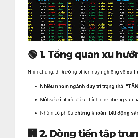
🟢
1. Tổng quan xu hướ
Nhìn chung, thị trường phiên này nghiêng về
xu h
Nhiều nhóm ngành duy trì trạng thái “TĂ
Một số cổ phiếu điều chỉnh nhẹ nhưng vẫn nằm
Nhóm cổ phiếu
chứng khoán
,
bất động sả
🏢
2. Dòng tiền tập tr